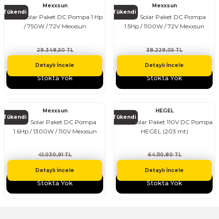
Mexxsun
Mexxsun
Tükendi
Tükendi
Hazır Solar Paket DC Pompa 1 Hp
Hazır Solar Paket DC Pompa
/ 750W / 72V Mexxsun
1.5Hp / 1100W / 72V Mexxsun
29.348,50 TL
38.229,05 TL
26.413,65 TL
34.406,15 TL
Detaylı İncele
Detaylı İncele
Stokta Yok
Stokta Yok
Mexxsun
HEGEL
Tükendi
Tükendi
Hazır Solar Paket DC Pompa
Hazır Solar Paket 110V DC Pompa
1.6Hp / 1300W / 110V Mexxsun
HEGEL (203 mt)
41.030,91 TL
64.110,80 TL
36.927,82 TL
58.892,18 TL
Detaylı İncele
Detaylı İncele
Stokta Yok
Stokta Yok