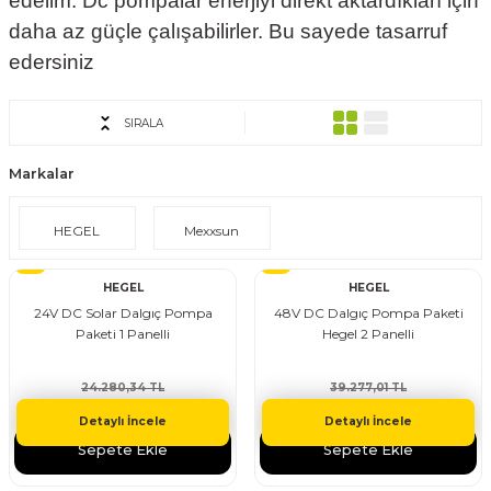
edelim. Dc pompalar enerjiyi direkt aktardıkları için
daha az güçle çalışabilirler. Bu sayede tasarruf
evre Kesiciler
Karavan ve Marin Ürünleri
edersiniz
SIRALA
latma
Markalar
HEGEL
Mexxsun
%10
%10
HEGEL
HEGEL
24V DC Solar Dalgıç Pompa
48V DC Dalgıç Pompa Paketi
Paketi 1 Panelli
Hegel 2 Panelli
24.280,34 TL
39.277,01 TL
21.852,30 TL
35.349,31 TL
Detaylı İncele
Detaylı İncele
Sepete Ekle
Sepete Ekle