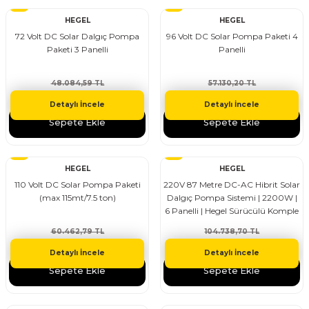
%10
%10
HEGEL
HEGEL
72 Volt DC Solar Dalgıç Pompa
96 Volt DC Solar Pompa Paketi 4
Paketi 3 Panelli
Panelli
48.084,59 TL
57.130,20 TL
43.276,13 TL
51.417,18 TL
Detaylı İncele
Detaylı İncele
Sepete Ekle
Sepete Ekle
%10
%10
HEGEL
HEGEL
110 Volt DC Solar Pompa Paketi
220V 87 Metre DC-AC Hibrit Solar
(max 115mt/7.5 ton)
Dalgıç Pompa Sistemi | 2200W |
6 Panelli | Hegel Sürücülü Komple
Set
60.462,79 TL
104.738,70 TL
54.416,52 TL
94.264,83 TL
Detaylı İncele
Detaylı İncele
Sepete Ekle
Sepete Ekle