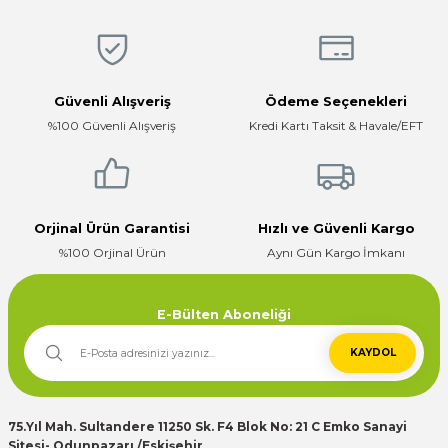
Bu ürüne benzer farklı alternatifler olmalı.
Firma hızlı ve ilgili
214,16 TL
E... K... | 17/12/2025
182,04 TL
Detaylı İncele
Güvenli Alışveriş
Ödeme Seçenekleri
Sepete Ekle
Çok ilgili firma fiyatları uygun.
%100 Güvenli Alışveriş
Kredi Kartı Taksit & Havale/EFT
%15
Gönder
E... K... | 10/07/2024
3x6 mm2 Yassı TTR kablo Dalgıç Pompa Kablosu
Deneyimini Paylaş
Orjinal Ürün Garantisi
Hızlı ve Güvenli Kargo
%100 Orjinal Ürün
Aynı Gün Kargo İmkanı
261,75 TL
222,49 TL
Detaylı İncele
Sepete Ekle
E-Bülten Aboneliği
KAYDOL
75.Yıl Mah. Sultandere 11250 Sk. F4 Blok No: 21 C Emko Sanayi
Sitesi- Odunpazarı /Eskişehir