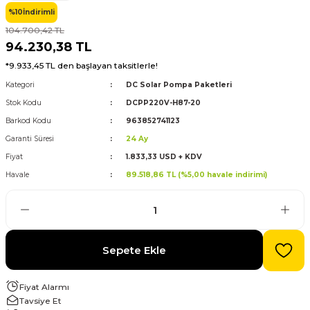
%10
İndirimli
104.700,42 TL
evre Kesiciler
Karavan ve Marin Ürünleri
94.230,38 TL
*9.933,45 TL den başlayan taksitlerle!
Kategori
DC Solar Pompa Paketleri
Stok Kodu
DCPP220V-H87-20
latma
Barkod Kodu
963852741123
Garanti Süresi
24 Ay
Fiyat
1.833,33 USD + KDV
Havale
89.518,86 TL (%5,00 havale indirimi)
Sepete Ekle
Fiyat Alarmı
Tavsiye Et