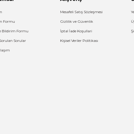
im
Mesafeli Satış Sözleşmesi
Y
şim Formu
Gizlilik ve Güvenlik
Ü
e Bildirim Formu
İptal İade Koşullari
Ş
Sorulan Sorular
Kişisel Veriler Politikası
Ulaşım
G