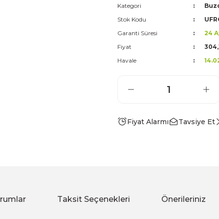
Kategori
Buz
Stok Kodu
UFR
Garanti Süresi
24 A
Fiyat
304,
Havale
14.0
Fiyat Alarmı
Tavsiye Et
rumlar
Taksit Seçenekleri
Önerileriniz