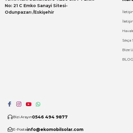
No: 21 C Emko Sanayi Sitesi-
Odunpazarı /Eskişehir
İletiş
İleti
Haval
Sıkça 
Bize 
BLO
0546 494 9877
Bizi Arayın
info@ekomobilsolar.com
E-Posta