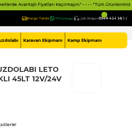
yatları Kaçırmayın." • • • • "Tüm Ürünlerimiz 2 Yıl Resmi Distrib
Giriş Yap -
Yeni Üye Ol
Sepetim
Kargo Takibi
WhatsApp
Bizi Arayın
0546 494 9877
uzdolabı
Karavan Ekipmanı
Kamp Ekipmanı
UZDOLABI LETO
LI 45LT 12V/24V
itlerle!