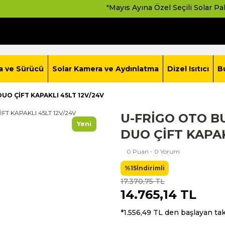
"Mayıs Ayına Özel Seçili Solar Paketlerde Avantajlı Fi
a ve Sürücü
Solar Kamera ve Aydınlatma
Dizel Isıtıcı
B
UO ÇİFT KAPAKLI 45LT 12V/24V
U-FRİGO OTO B
Yeni
DUO ÇİFT KAPAK
0 Puan - 0 Yorum
%15
İndirimli
17.370,75 TL
14.765,14 TL
*1.556,49 TL den başlayan taks