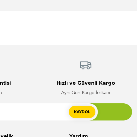
tebilirsiniz.
ntisi
Hızlı ve Güvenli Kargo
n
Aynı Gün Kargo İmkanı
KAYDOL
yelik
Yardım