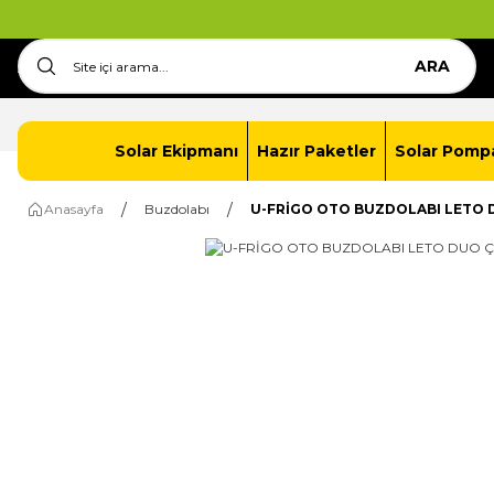
ARA
Anasayfa
İletişim
Solar Paket Oluştur
Solar Ekipmanı
Hazır Paketler
Solar Pomp
Anasayfa
Buzdolabı
U-FRİGO OTO BUZDOLABI LETO D