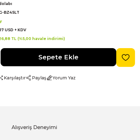
dolabı
G-BZ45LT
y
17 USD + KDV
26,88 TL (%5,00 havale indirimi)
Sepete Ekle
Karşılaştır
Paylaş
Yorum Yaz
Alışveriş Deneyimi