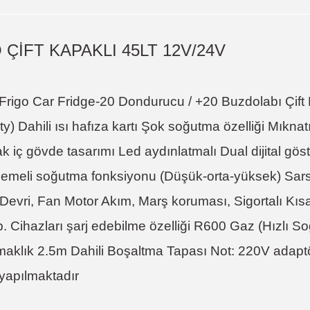
ÇİFT KAPAKLI 45LT 12V/24V
igo Car Fridge-20 Dondurucu / +20 Buzdolabı Çift Ka
ty) Dahili ısı hafıza kartı Şok soğutma özelliği Mıknat
çak iç gövde tasarımı Led aydınlatmalı Dual dijital g
eli soğutma fonksiyonu (Düşük-orta-yüksek) Sarsıntı
 Devri, Fan Motor Akım, Marş koruması, Sigortalı Kıs
 Cihazları şarj edebilme özelliği R600 Gaz (Hızlı S
klık 2.5m Dahili Boşaltma Tapası Not: 220V adaptör d
 yapılmaktadır