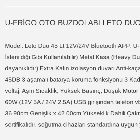
U-FRİGO OTO BUZDOLABI LETO DUO 
Model: Leto Duo 45 Lt 12V/24V Bluetooth APP: U-Fr
İstenildiği Gibi Kullanılabilir) Metal Kasa (Heavy Du
dayanıklıdır) Extra Kalın izolasyon duvarı Anti-ka
45DB 3 aşamalı batarya koruma fonksiyonu 3 Kadem
voltaj, Aşırı Sıcaklık, Yüksek Basınç, Düşük Motor
60W (12V 5A / 24V 2.5A) USB girişinden telefon vb.
36.90cm Genişlik x 42.00cm Yükseklik Dahili Çakma
sertifikalıdır, soğutma cihazları standardına uygun