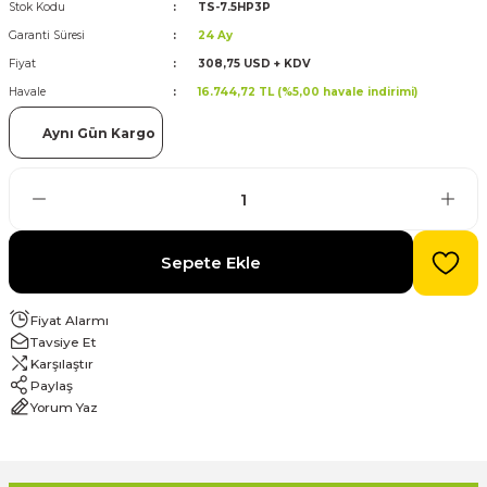
Stok Kodu
TS-7.5HP3P
Garanti Süresi
24 Ay
evre Kesiciler
Karavan ve Marin Ürünleri
Fiyat
308,75 USD + KDV
Havale
16.744,72 TL (%5,00 havale indirimi)
Aynı Gün Kargo
latma
Sepete Ekle
Fiyat Alarmı
Tavsiye Et
Karşılaştır
Paylaş
Yorum Yaz