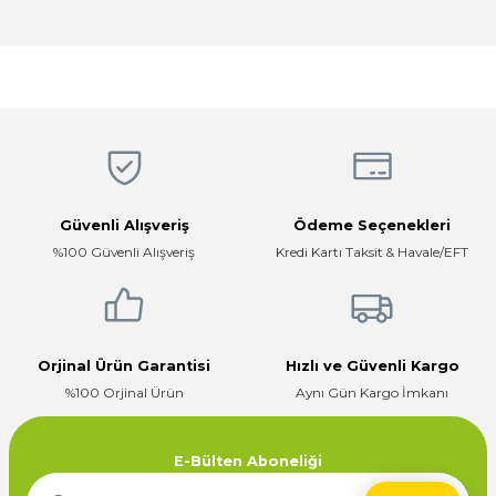
Görüş ve önerileriniz için teşekkür ederiz.
Magaza ilgili ve cok kibarlardi
sorularıma yeterli cevapları aldim ve
üründen memnunum
Ürün resmi kalitesiz, bozuk veya görüntülenemiyor.
R... K... | 05/04/2026
Ürün açıklamasında eksik bilgiler bulunuyor.
Ürün bilgilerinde hatalar bulunuyor.
Hızlı, temiz, profesyonel
Ürün fiyatı diğer sitelerden daha pahalı.
Mustafa ünlü | 31/12/2025
Bu ürüne benzer farklı alternatifler olmalı.
Güvenli Alışveriş
Ödeme Seçenekleri
Firma hızlı ve ilgili
%100 Güvenli Alışveriş
Kredi Kartı Taksit & Havale/EFT
E... K... | 17/12/2025
Çok ilgili firma fiyatları uygun.
Gönder
E... K... | 10/07/2024
Orjinal Ürün Garantisi
Hızlı ve Güvenli Kargo
%100 Orjinal Ürün
Aynı Gün Kargo İmkanı
Deneyimini Paylaş
E-Bülten Aboneliği