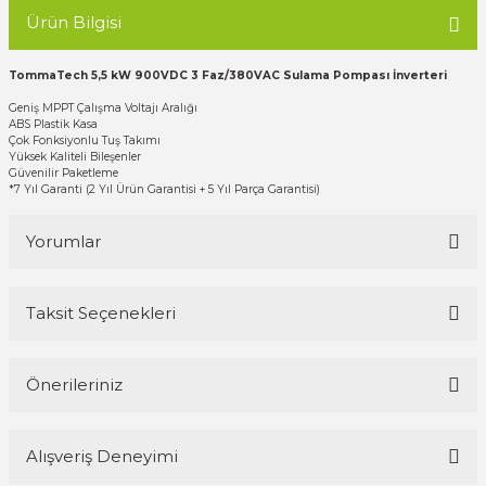
Ürün Bilgisi
TommaTech 5,5 kW 900VDC 3 Faz/380VAC Sulama Pompası İnverteri
Geniş MPPT Çalışma Voltajı Aralığı
ABS Plastik Kasa
Çok Fonksiyonlu Tuş Takımı
Yüksek Kaliteli Bileşenler
Güvenilir Paketleme
*7 Yıl Garanti (2 Yıl Ürün Garantisi + 5 Yıl Parça Garantisi)
Yorumlar
Taksit Seçenekleri
Bu ürüne ilk yorumu siz yapın!
Önerileriniz
Yorum Yaz
Bu ürünün fiyat bilgisi, resim, ürün açıklamalarında ve diğer
Alışveriş Deneyimi
konularda yetersiz gördüğünüz noktaları öneri formunu kullanarak
tarafımıza iletebilirsiniz.