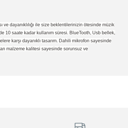
e dayanıklılığı ile size beklentilerinizin ötesinde müzik
e 10 saate kadar kullanım süresi. BlueTooth, Usb bellek,
belere karşı dayanıklı tasarım. Dahili mikrofon sayesinde
nılan malzeme kalitesi sayesinde sorunsuz ve
tebilirsiniz.