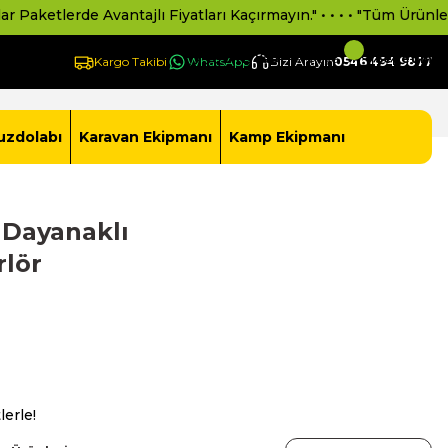
lerde Avantajlı Fiyatları Kaçırmayın." • • • • "Tüm Ürünlerimiz 2 
Giriş Yap -
Yeni Üye Ol
Sepetim
Kargo Takibi
WhatsApp
Bizi Arayın
0546 494 9877
uzdolabı
Karavan Ekipmanı
Kamp Ekipmanı
 Dayanaklı
rlör
lerle!