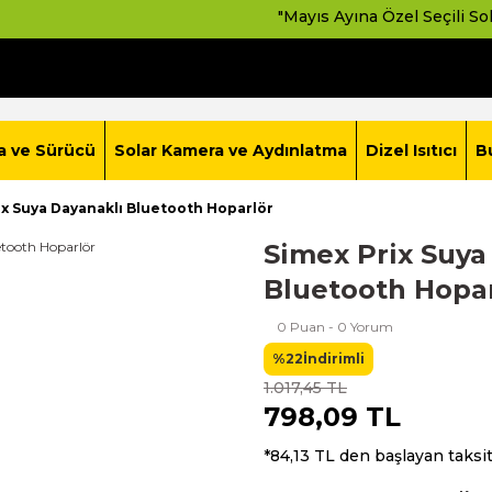
"Mayıs Ayına Özel Seçili Solar Paket
a ve Sürücü
Solar Kamera ve Aydınlatma
Dizel Isıtıcı
B
ix Suya Dayanaklı Bluetooth Hoparlör
Simex Prix Suya
Bluetooth Hopa
0 Puan - 0 Yorum
%22
İndirimli
1.017,45 TL
798,09 TL
*84,13 TL den başlayan taksit