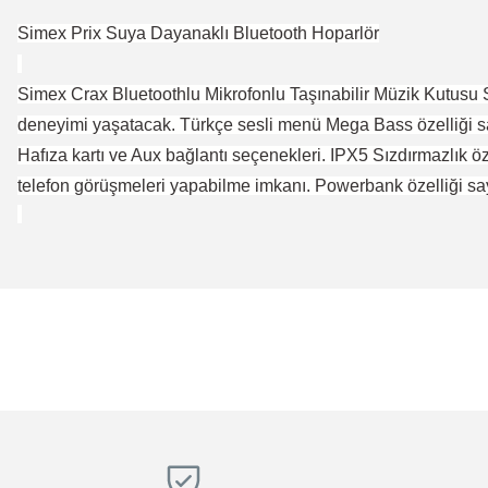
Simex Prix Suya Dayanaklı Bluetooth Hoparlör
Simex Crax Bluetoothlu Mikrofonlu Taşınabilir Müzik Kutusu Se
deneyimi yaşatacak. Türkçe sesli menü Mega Bass özelliği sa
Hafıza kartı ve Aux bağlantı seçenekleri. IPX5 Sızdırmazlık öz
telefon görüşmeleri yapabilme imkanı. Powerbank özelliği say
Bu ürünün fiyat bilgisi, resim, ürün açıklamalarında ve diğer konular
Magaza ilgili ve cok kibarlardi sorularıma yeterli cevapları aldim ve ür
Görüş ve önerileriniz için teşekkür ederiz.
R... K... | 05/04/2026
Ürün resmi kalitesiz, bozuk veya görüntülenemiyor.
Hızlı, temiz, profesyonel
Ürün açıklamasında eksik bilgiler bulunuyor.
Mustafa ünlü | 31/12/2025
Ürün bilgilerinde hatalar bulunuyor.
Ürün fiyatı diğer sitelerden daha pahalı.
Firma hızlı ve ilgili
Bu ürüne benzer farklı alternatifler olmalı.