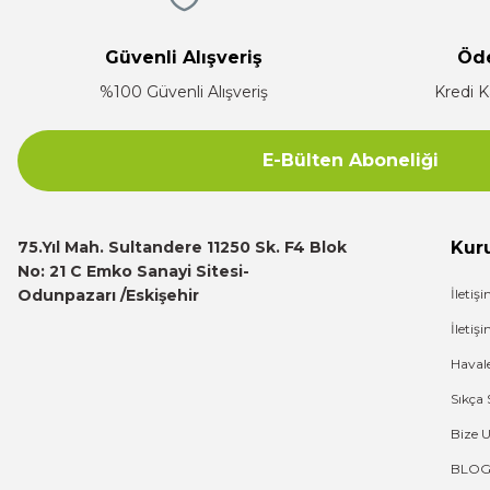
E... K... | 17/12/2025
Güvenli Alışveriş
Öd
Çok ilgili firma fiyatları uygun.
%100 Güvenli Alışveriş
Kredi K
E... K... | 10/07/2024
E-Bülten Aboneliği
Deneyimini Paylaş
75.Yıl Mah. Sultandere 11250 Sk. F4 Blok
Kur
No: 21 C Emko Sanayi Sitesi-
Odunpazarı /Eskişehir
İletiş
İleti
Haval
Sıkça 
Bize 
BLO