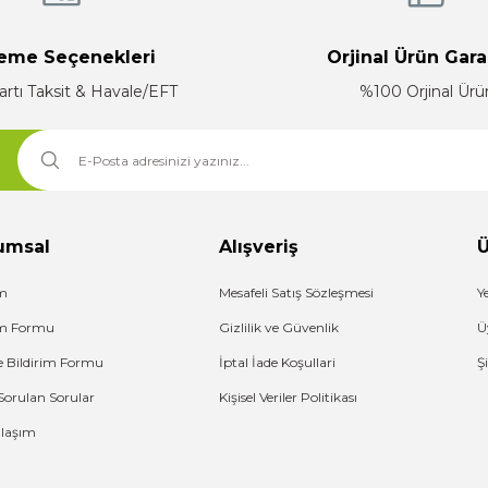
eme Seçenekleri
Orjinal Ürün Gara
artı Taksit & Havale/EFT
%100 Orjinal Ürü
Gönder
umsal
Alışveriş
Ü
im
Mesafeli Satış Sözleşmesi
Y
şim Formu
Gizlilik ve Güvenlik
Ü
e Bildirim Formu
İptal İade Koşullari
Ş
Sorulan Sorular
Kişisel Veriler Politikası
Ulaşım
G