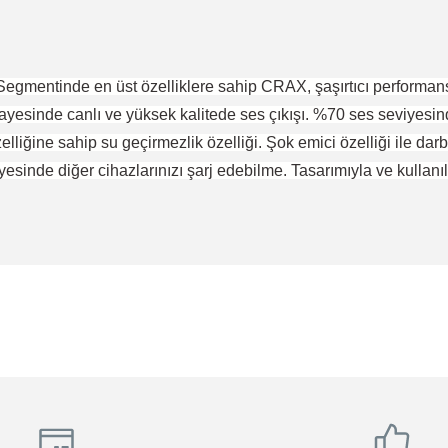
gmentinde en üst özelliklere sahip CRAX, şaşırtıcı performansı v
yesinde canlı ve yüksek kalitede ses çıkışı. %70 ses seviyesind
elliğine sahip su geçirmezlik özelliği. Şok emici özelliği ile dar
esinde diğer cihazlarınızı şarj edebilme. Tasarımıyla ve kulla
da yetersiz gördüğünüz noktaları öneri formunu kullanarak tarafımıza ile
ünden memnunum
Bu ürüne ilk yorumu siz yapın!
Yorum Yaz