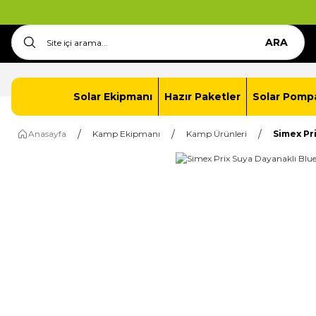
ARA
Anasayfa
İletişim
Solar Paket Oluştur
Solar Ekipmanı
Hazır Paketler
Solar Pomp
Anasayfa
Kamp Ekipmanı
Kamp Ürünleri
Simex Pr