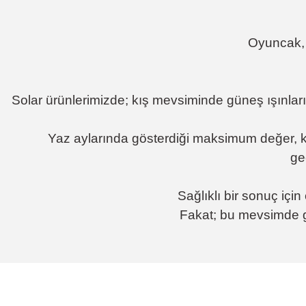
Oyuncak, t
Solar ürünlerimizde; kış mevsiminde güneş ışınlar
Yaz aylarında gösterdiği maksimum değer, kı
ge
Sağlıklı bir sonuç içi
Fakat; bu mevsimde gü
Bu ürünün fiyat bilgisi, resim, ürün açıklamalarında ve diğer konular
Magaza ilgili ve cok kibarlardi sorularıma yeterli cevapları aldim ve ür
Görüş ve önerileriniz için teşekkür ederiz.
R... K... | 05/04/2026
Ürün resmi kalitesiz, bozuk veya görüntülenemiyor.