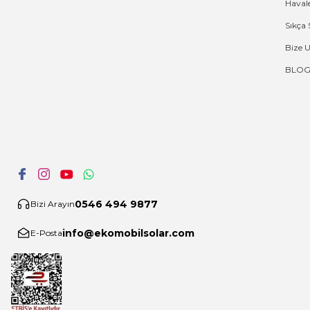
Haval
Sıkça 
Bize 
BLO
0546 494 9877
Bizi Arayın
info@ekomobilsolar.com
E-Posta