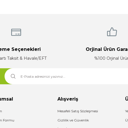
Yorum Yaz
eme Seçenekleri
Orjinal Ürün Gara
artı Taksit & Havale/EFT
%100 Orjinal Ürü
Gönder
umsal
Alışveriş
Ü
im
Mesafeli Satış Sözleşmesi
Y
şim Formu
Gizlilik ve Güvenlik
Ü