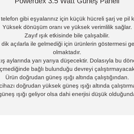
Powerdex 3.5 Watt Güneş Paneli
elefon gibi eşyalarınız için küçük hücreli şarj ve pil 
Yüksek dönüşüm oranı ve yüksek verimlilik sağlar.
Zayıf ışık etkisinde bile çalışabilir.
ı dik açılarla ile gelmediği için ürünlerin gösterme
olmaktadır.
ş aylarında yarı yarıya düşecektir. Dolasıyla bu döne
çmediğinde bağlı bulunduğu devreyi çalıştırmayacakt
Ürün doğrudan güneş ışığı altında çalıştığından.
n cihazı doğrudan yüksek güneş ışığı altında çalıştırm
neş ışığı geliyor olsa dahi enerjisi düşük olduğun
da yetersiz gördüğünüz noktaları öneri formunu kullanarak tarafımıza ile
ünden memnunum
Bu ürüne ilk yorumu siz yapın!