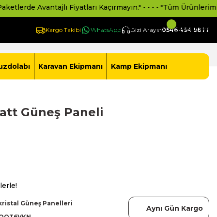
e Avantajlı Fiyatları Kaçırmayın." • • • • "Tüm Ürünlerimiz 2 Yıl 
Giriş Yap -
Yeni Üye Ol
Sepetim
Kargo Takibi
WhatsApp
Bizi Arayın
0546 494 9877
uzdolabı
Karavan Ekipmanı
Kamp Ekipmanı
att Güneş Paneli
lerle!
kristal Güneş Panelleri
Aynı Gün Kargo
QQT6VKN