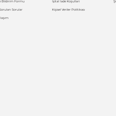
e Bildirim Formu
İptal İade Koşullari
Ş
Sorulan Sorular
Kişisel Veriler Politikası
Ulaşım
G