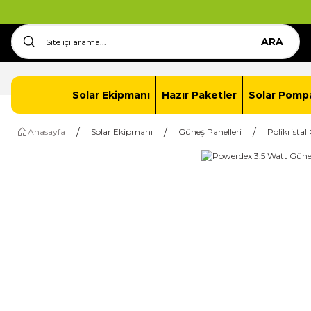
ARA
Anasayfa
İletişim
Solar Paket Oluştur
Solar Ekipmanı
Hazır Paketler
Solar Pomp
Anasayfa
Solar Ekipmanı
Güneş Panelleri
Polikristal