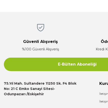
Hızlı, temiz, profesyonel
Ürün açıklamasında eksik bilgiler bulunuyor.
Mustafa ünlü | 31/12/2025
Ürün bilgilerinde hatalar bulunuyor.
Ürün fiyatı diğer sitelerden daha pahalı.
Firma hızlı ve ilgili
Bu ürüne benzer farklı alternatifler olmalı.
E... K... | 17/12/2025
Güvenli Alışveriş
Öd
Çok ilgili firma fiyatları uygun.
%100 Güvenli Alışveriş
Kredi K
E... K... | 10/07/2024
E-Bülten Aboneliği
Deneyimini Paylaş
75.Yıl Mah. Sultandere 11250 Sk. F4 Blok
Kur
No: 21 C Emko Sanayi Sitesi-
Odunpazarı /Eskişehir
İletiş
İleti