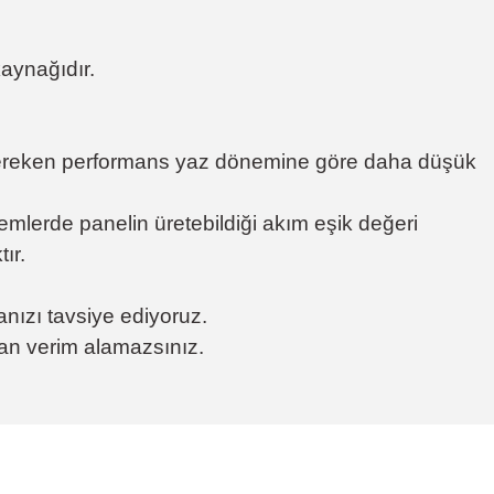
kaynağıdır.
si gereken performans yaz dönemine göre daha düşük
mlerde panelin üretebildiği akım eşik değeri
ır.
anızı tavsiye ediyoruz.
dan verim alamazsınız.
tebilirsiniz.