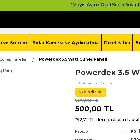
"Mayıs Ayına Özel Seçili Solar Paketlerd
a ve Sürücü
Solar Kamera ve Aydınlatma
Dizel Isıtıcı
B
 Güneş Panelleri
Powerdex 3.5 Watt Güneş Paneli
Powerdex 3.5 W
0 Puan - 0 Yorum
%29
İndirimli
700,00 TL
500,00 TL
*52,71 TL den başlayan taksit
Kategori
Poli
Stok Kodu
DZ2