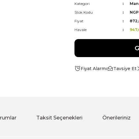
Kategori
Mang
Stok Kodu
NG
Fiyat
872,
Havale
947,
G
Fiyat Alarmı
Tavsiye Et
rumlar
Taksit Seçenekleri
Önerileriniz