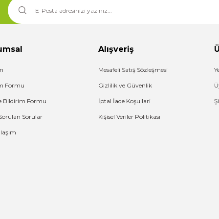
umsal
Alışveriş
Ü
im
Mesafeli Satış Sözleşmesi
Y
şim Formu
Gizlilik ve Güvenlik
Ü
e Bildirim Formu
İptal İade Koşullari
Ş
Sorulan Sorular
Kişisel Veriler Politikası
Ulaşım
G