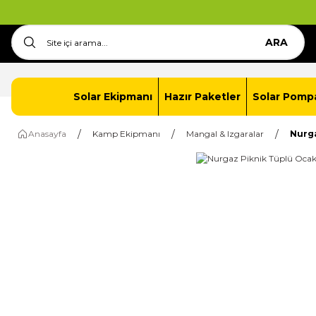
ARA
Anasayfa
İletişim
Solar Paket Oluştur
Solar Ekipmanı
Hazır Paketler
Solar Pomp
Anasayfa
Kamp Ekipmanı
Mangal & Izgaralar
Nurga