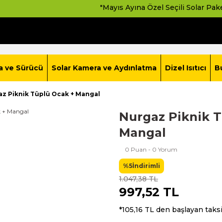
"Mayıs Ayına Özel Seçili Solar Paketlerde Av
a ve Sürücü
Solar Kamera ve Aydınlatma
Dizel Isıtıcı
B
z Piknik Tüplü Ocak + Mangal
Nurgaz Piknik T
Mangal
0 Puan - 0 Yorum
%5
İndirimli
1.047,38 TL
997,52 TL
*105,16 TL den başlayan taksi