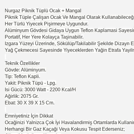
Nurgaz Piknik Tüplü Ocak + Mangal
Piknik Tüple Çalişan Ocak Ve Mangal Olarak Kullanabileceğin
Her Türlü Yiyecek Pişirmeye Uygundur.
Alüminyum Gövdesi Gidaya Uygun Teflon Kaplamasi Sayesinde
Portatif, Her Yere Kolayça Taşinabilir.
Izgara Yüzeyi Üzerinde, Sökülüp/Takilabilir Şekilde Dizayn E
Yağ Çekmecesi Sayesinde Yiyeceklerden Yağin Etrafa Yayilm
Teknik Özellikler
Gövde: Alüminyum.
Tip: Teflon Kapli.
Yakit: Piknik Tüpü - Lpg.
Isi Gücü: 3000 Watt - 2200 Kcal/H
Ağirlik: 2075 Gr.
Ebat: 30 X 39 X 15 Cm.
Emniyetiniz İçin Dikkat
Ocağinizi Yalnizca Çok İyi Havalandirmiş Ortamlarda Kullani
Herhangi Bir Gaz Kaçaği Veya Kokusu Tespit Ederseniz;