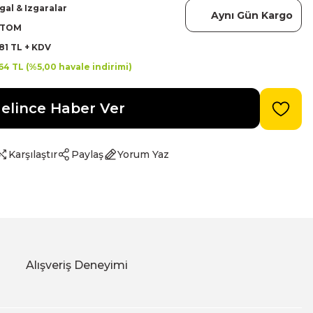
al & Izgaralar
Aynı Gün Kargo
PTOM
81 TL + KDV
64 TL (%5,00 havale indirimi)
elince Haber Ver
Karşılaştır
Paylaş
Yorum Yaz
Alışveriş Deneyimi