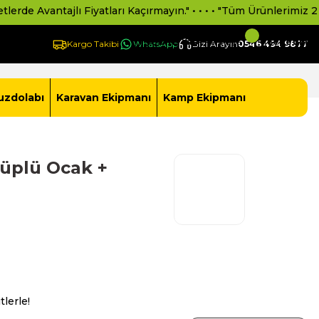
antajlı Fiyatları Kaçırmayın." • • • • "Tüm Ürünlerimiz 2 Yıl Resm
Giriş Yap -
Yeni Üye Ol
Sepetim
Kargo Takibi
WhatsApp
Bizi Arayın
0546 494 9877
uzdolabı
Karavan Ekipmanı
Kamp Ekipmanı
üplü Ocak +
tlerle!