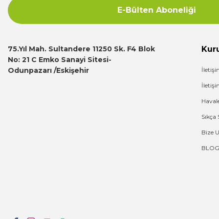
E-Bülten Aboneliği
Deneyimini Paylaş
75.Yıl Mah. Sultandere 11250 Sk. F4 Blok
Kur
No: 21 C Emko Sanayi Sitesi-
Odunpazarı /Eskişehir
İletiş
İleti
Haval
Sıkça 
Bize 
BLO