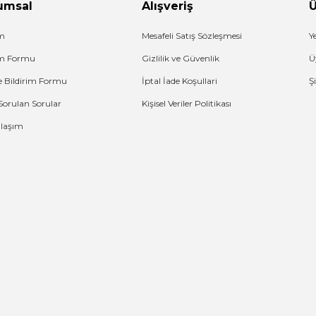
umsal
Alışveriş
Ü
im
Mesafeli Satış Sözleşmesi
Y
şim Formu
Gizlilik ve Güvenlik
Ü
e Bildirim Formu
İptal İade Koşullari
Ş
Sorulan Sorular
Kişisel Veriler Politikası
Ulaşım
G