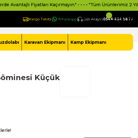
ajlı Fiyatları Kaçırmayın." • • • • "Tüm Ürünlerimiz 2 Yıl Resmi D
Giriş Yap -
Yeni Üye Ol
Sepetim
Kargo Takibi
WhatsApp
Bizi Arayın
0546 494 9877
uzdolabı
Karavan Ekipmanı
Kamp Ekipmanı
Şöminesi Küçük
lerle!