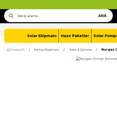
ARA
Anasayfa
İletişim
Solar Paket Oluştur
Solar Ekipmanı
Hazır Paketler
Solar Pomp
Anasayfa
Kamp Ekipmanı
Soba & Şömine
Nurgaz 