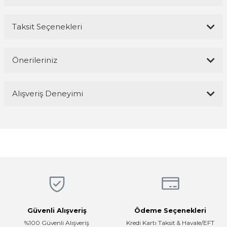
Taksit Seçenekleri
Bu ürüne ilk yorumu siz yapın!
Önerileriniz
Yorum Yaz
Bu ürünün fiyat bilgisi, resim, ürün açıklamalarında ve diğer
Alışveriş Deneyimi
konularda yetersiz gördüğünüz noktaları öneri formunu kullanarak
tarafımıza iletebilirsiniz.
Görüş ve önerileriniz için teşekkür ederiz.
Magaza ilgili ve cok kibarlardi
sorularıma yeterli cevapları aldim ve
üründen memnunum
Ürün resmi kalitesiz, bozuk veya görüntülenemiyor.
R... K... | 05/04/2026
Ürün açıklamasında eksik bilgiler bulunuyor.
Ürün bilgilerinde hatalar bulunuyor.
Hızlı, temiz, profesyonel
Ürün fiyatı diğer sitelerden daha pahalı.
Mustafa ünlü | 31/12/2025
Bu ürüne benzer farklı alternatifler olmalı.
Güvenli Alışveriş
Ödeme Seçenekleri
Firma hızlı ve ilgili
%100 Güvenli Alışveriş
Kredi Kartı Taksit & Havale/EFT