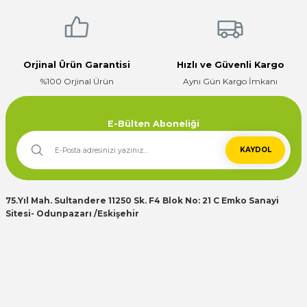
E... K... | 17/12/2025
Çok ilgili firma fiyatları uygun.
Gönder
E... K... | 10/07/2024
Orjinal Ürün Garantisi
Hızlı ve Güvenli Kargo
%100 Orjinal Ürün
Aynı Gün Kargo İmkanı
Deneyimini Paylaş
E-Bülten Aboneliği
KAYDOL
75.Yıl Mah. Sultandere 11250 Sk. F4 Blok No: 21 C Emko Sanayi
Sitesi- Odunpazarı /Eskişehir