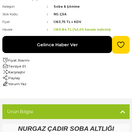
Kategori
Soba & Şömine
evre Kesiciler
Stok Kodu
NG ÇSA
Karavan ve Marin Ürünleri
Fiyat
1.163,75 TL + KDV
Havale
1.160,84 TL (%5,00 havale indirimi)
Gelince Haber Ver
latma
Fiyat Alarmı
Tavsiye Et
Karşılaştır
Paylaş
Yorum Yaz
Ürün Bilgisi
NURGAZ ÇADIR SOBA ALTLIĞI