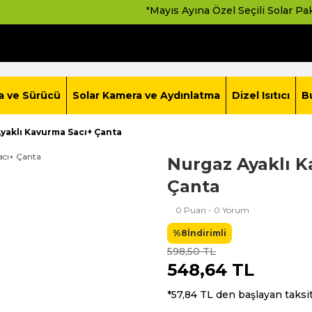
"Mayıs Ayına Özel Seçili Solar Paketlerde
a ve Sürücü
Solar Kamera ve Aydınlatma
Dizel Isıtıcı
B
yaklı Kavurma Sacı+ Çanta
Nurgaz Ayaklı K
Çanta
0 Puan - 0 Yorum
%8
İndirimli
598,50 TL
548,64 TL
*57,84 TL den başlayan taksit