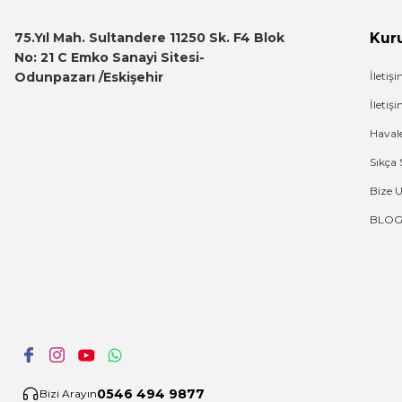
75.Yıl Mah. Sultandere 11250 Sk. F4 Blok
Kur
No: 21 C Emko Sanayi Sitesi-
Odunpazarı /Eskişehir
İletiş
İleti
Haval
Sıkça 
Bize 
BLO
0546 494 9877
Bizi Arayın