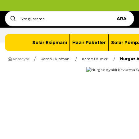
ARA
Anasayfa
İletişim
Solar Paket Oluştur
Solar Ekipmanı
Hazır Paketler
Solar Pomp
Anasayfa
Kamp Ekipmanı
Kamp Ürünleri
Nurgaz A