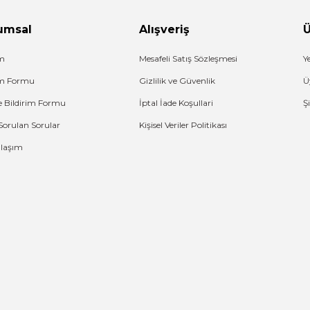
umsal
Alışveriş
Ü
im
Mesafeli Satış Sözleşmesi
Y
şim Formu
Gizlilik ve Güvenlik
Ü
e Bildirim Formu
İptal İade Koşullari
Ş
Sorulan Sorular
Kişisel Veriler Politikası
Ulaşım
G