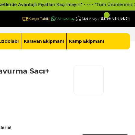
 Avantajlı Fiyatları Kaçırmayın." • • • • "Tüm Ürünlerimiz 2 Yıl R
Giriş Yap -
Yeni Üye Ol
Sepetim
Kargo Takibi
WhatsApp
Bizi Arayın
0546 494 9877
uzdolabı
Karavan Ekipmanı
Kamp Ekipmanı
avurma Sacı+
lerle!