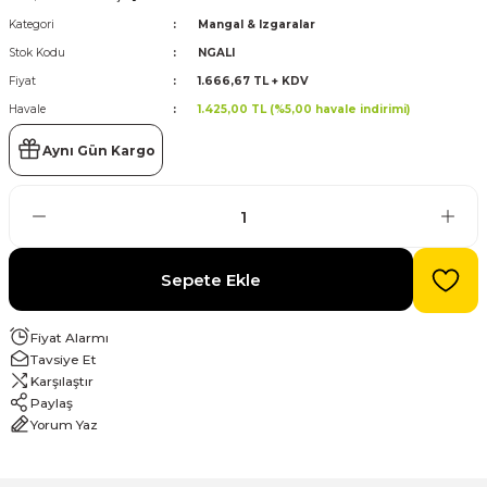
Kategori
Mangal & Izgaralar
evre Kesiciler
Stok Kodu
NGALI
Karavan ve Marin Ürünleri
Fiyat
1.666,67 TL + KDV
Havale
1.425,00 TL (%5,00 havale indirimi)
Aynı Gün Kargo
latma
Sepete Ekle
Fiyat Alarmı
Tavsiye Et
Karşılaştır
Paylaş
Yorum Yaz