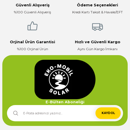
Güvenli Alışveriş
Ödeme Seçenekleri
Firma hızlı ve ilgili
%100 Güvenli Alışveriş
Kredi Kartı Taksit & Havale/EFT
E... K... | 17/12/2025
Çok ilgili firma fiyatları uygun.
Gönder
E... K... | 10/07/2024
Orjinal Ürün Garantisi
Hızlı ve Güvenli Kargo
%100 Orjinal Ürün
Aynı Gün Kargo İmkanı
Deneyimini Paylaş
E-Bülten Aboneliği
KAYDOL