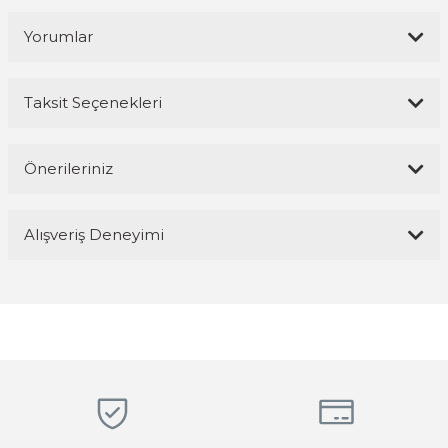
Yorumlar
Taksit Seçenekleri
Bu ürüne ilk yorumu siz yapın!
Önerileriniz
Yorum Yaz
Bu ürünün fiyat bilgisi, resim, ürün açıklamalarında ve diğer
Alışveriş Deneyimi
konularda yetersiz gördüğünüz noktaları öneri formunu kullanarak
tarafımıza iletebilirsiniz.
Görüş ve önerileriniz için teşekkür ederiz.
Magaza ilgili ve cok kibarlardi
sorularıma yeterli cevapları aldim ve
üründen memnunum
Ürün resmi kalitesiz, bozuk veya görüntülenemiyor.
R... K... | 05/04/2026
Ürün açıklamasında eksik bilgiler bulunuyor.
Ürün bilgilerinde hatalar bulunuyor.
Hızlı, temiz, profesyonel
Ürün fiyatı diğer sitelerden daha pahalı.
Mustafa ünlü | 31/12/2025
Bu ürüne benzer farklı alternatifler olmalı.