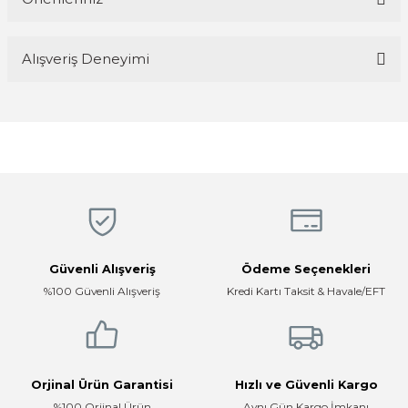
Yorum Yaz
Bu ürünün fiyat bilgisi, resim, ürün açıklamalarında ve diğer
Alışveriş Deneyimi
konularda yetersiz gördüğünüz noktaları öneri formunu kullanarak
tarafımıza iletebilirsiniz.
Görüş ve önerileriniz için teşekkür ederiz.
Magaza ilgili ve cok kibarlardi
sorularıma yeterli cevapları aldim ve
üründen memnunum
Ürün resmi kalitesiz, bozuk veya görüntülenemiyor.
R... K... | 05/04/2026
Ürün açıklamasında eksik bilgiler bulunuyor.
Ürün bilgilerinde hatalar bulunuyor.
Hızlı, temiz, profesyonel
Ürün fiyatı diğer sitelerden daha pahalı.
Mustafa ünlü | 31/12/2025
Bu ürüne benzer farklı alternatifler olmalı.
Güvenli Alışveriş
Ödeme Seçenekleri
Firma hızlı ve ilgili
%100 Güvenli Alışveriş
Kredi Kartı Taksit & Havale/EFT
E... K... | 17/12/2025
Çok ilgili firma fiyatları uygun.
Gönder
E... K... | 10/07/2024
Orjinal Ürün Garantisi
Hızlı ve Güvenli Kargo
%100 Orjinal Ürün
Aynı Gün Kargo İmkanı