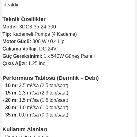
idealdir.
Teknik Özellikler
Model:
3DC3-35-24-300
Tip:
Kademeli Pompa (4 Kademe)
Motor Gücü:
300 W / 0.4 Hp
Çalışma Voltajı:
DC 24V
Güç Gereksinimi:
1 x 540W Güneş Paneli
Çıkış Ağzı:
1.25 inç
Performans Tablosu (Derinlik – Debi)
-
10 m:
2.5 m³/sa (2.5 ton/saat)
-
15 m:
2.3 m³/sa (2.3 ton/saat)
-
20 m:
1.5 m³/sa (1.5 ton/saat)
-
30 m:
1.0 m³/sa (1.0 ton/saat)
-
35 m:
0.0 m³/sa (0.0 ton/saat)
Kullanım Alanları
- Derin kuyu su temini