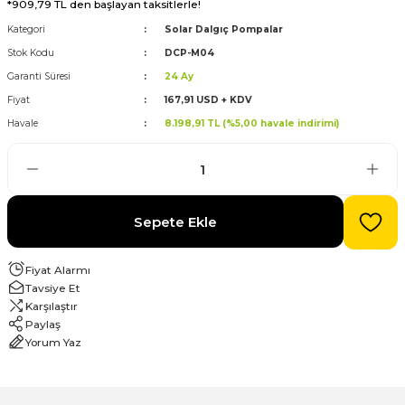
*909,79 TL den başlayan taksitlerle!
Kategori
Solar Dalgıç Pompalar
evre Kesiciler
Karavan ve Marin Ürünleri
Stok Kodu
DCP-M04
Garanti Süresi
24 Ay
Fiyat
167,91 USD + KDV
Havale
8.198,91 TL (%5,00 havale indirimi)
latma
Sepete Ekle
Fiyat Alarmı
Tavsiye Et
Karşılaştır
Paylaş
Yorum Yaz