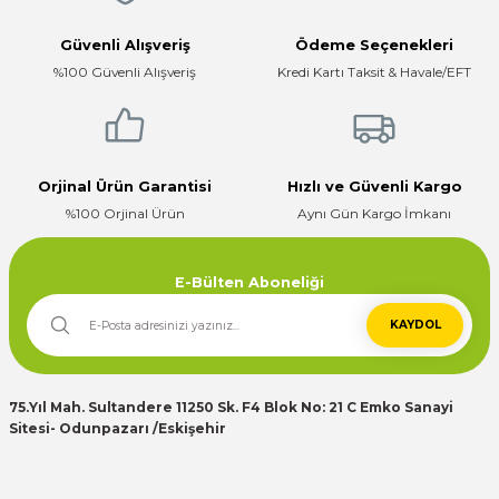
Bu ürüne benzer farklı alternatifler olmalı.
Güvenli Alışveriş
Ödeme Seçenekleri
Firma hızlı ve ilgili
%100 Güvenli Alışveriş
Kredi Kartı Taksit & Havale/EFT
E... K... | 17/12/2025
Çok ilgili firma fiyatları uygun.
Gönder
E... K... | 10/07/2024
Orjinal Ürün Garantisi
Hızlı ve Güvenli Kargo
%100 Orjinal Ürün
Aynı Gün Kargo İmkanı
Deneyimini Paylaş
E-Bülten Aboneliği
KAYDOL
75.Yıl Mah. Sultandere 11250 Sk. F4 Blok No: 21 C Emko Sanayi
Sitesi- Odunpazarı /Eskişehir