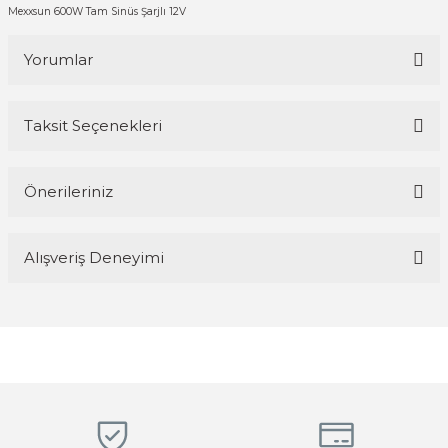
Mexxsun 600W Tam Sinüs Şarjlı 12V
Yorumlar
Taksit Seçenekleri
Bu ürüne ilk yorumu siz yapın!
Önerileriniz
Yorum Yaz
Bu ürünün fiyat bilgisi, resim, ürün açıklamalarında ve diğer
Alışveriş Deneyimi
konularda yetersiz gördüğünüz noktaları öneri formunu kullanarak
tarafımıza iletebilirsiniz.
Görüş ve önerileriniz için teşekkür ederiz.
Magaza ilgili ve cok kibarlardi
sorularıma yeterli cevapları aldim ve
üründen memnunum
Ürün resmi kalitesiz, bozuk veya görüntülenemiyor.
R... K... | 05/04/2026
Ürün açıklamasında eksik bilgiler bulunuyor.
Ürün bilgilerinde hatalar bulunuyor.
Hızlı, temiz, profesyonel
Ürün fiyatı diğer sitelerden daha pahalı.
Mustafa ünlü | 31/12/2025