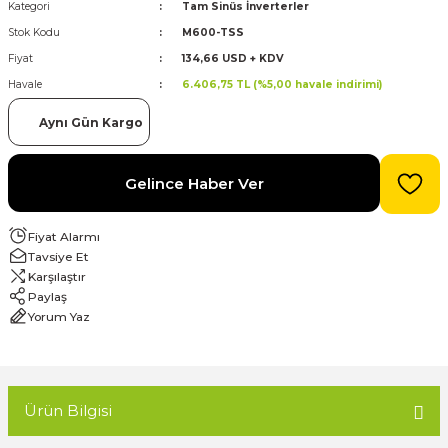
Kategori
Tam Sinüs İnverterler
Stok Kodu
M600-TSS
evre Kesiciler
Karavan ve Marin Ürünleri
Fiyat
134,66 USD + KDV
Havale
6.406,75 TL (%5,00 havale indirimi)
Aynı Gün Kargo
latma
Gelince Haber Ver
Fiyat Alarmı
Tavsiye Et
Karşılaştır
Paylaş
Yorum Yaz
Ürün Bilgisi