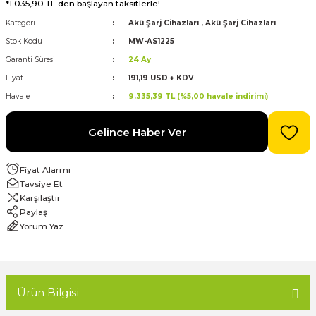
*1.035,90 TL den başlayan taksitlerle!
Kategori
Akü Şarj Cihazları
,
Akü Şarj Cihazları
evre Kesiciler
Karavan ve Marin Ürünleri
Stok Kodu
MW-AS1225
Garanti Süresi
24 Ay
Fiyat
191,19 USD + KDV
Havale
9.335,39 TL (%5,00 havale indirimi)
latma
Gelince Haber Ver
Fiyat Alarmı
Tavsiye Et
Karşılaştır
Paylaş
Yorum Yaz
Ürün Bilgisi