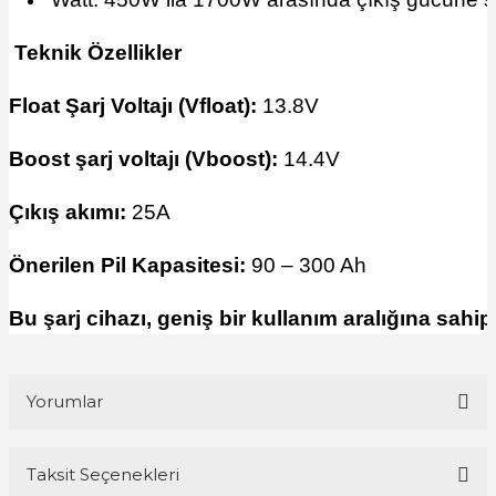
Teknik Özellikler
Float Şarj Voltajı (Vfloat):
13.8V
Boost şarj voltajı (Vboost):
14.4V
Çıkış akımı:
25A
Önerilen Pil Kapasitesi:
90 – 300 Ah
Bu şarj cihazı, geniş bir kullanım aralığına sahip
Yorumlar
Taksit Seçenekleri
Bu ürüne ilk yorumu siz yapın!