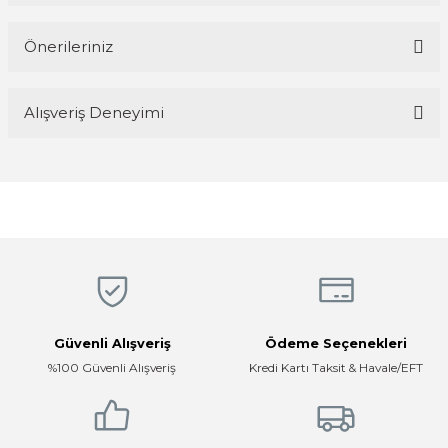
Önerileriniz
Yorum Yaz
Bu ürünün fiyat bilgisi, resim, ürün açıklamalarında ve diğer
Alışveriş Deneyimi
konularda yetersiz gördüğünüz noktaları öneri formunu kullanarak
tarafımıza iletebilirsiniz.
Görüş ve önerileriniz için teşekkür ederiz.
Magaza ilgili ve cok kibarlardi
sorularıma yeterli cevapları aldim ve
üründen memnunum
Ürün resmi kalitesiz, bozuk veya görüntülenemiyor.
R... K... | 05/04/2026
Ürün açıklamasında eksik bilgiler bulunuyor.
Ürün bilgilerinde hatalar bulunuyor.
Hızlı, temiz, profesyonel
Ürün fiyatı diğer sitelerden daha pahalı.
Mustafa ünlü | 31/12/2025
Bu ürüne benzer farklı alternatifler olmalı.
Güvenli Alışveriş
Ödeme Seçenekleri
Firma hızlı ve ilgili
%100 Güvenli Alışveriş
Kredi Kartı Taksit & Havale/EFT
E... K... | 17/12/2025
Çok ilgili firma fiyatları uygun.