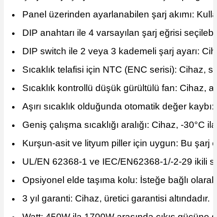
Panel üzerinden ayarlanabilen şarj akımı: Kulla
DIP anahtarı ile 4 varsayılan şarj eğrisi seçilebil
DIP switch ile 2 veya 3 kademeli şarj ayarı: Cih
Sıcaklık telafisi için NTC (ENC serisi): Cihaz, sıc
Sıcaklık kontrollü düşük gürültülü fan: Cihaz, aş
Aşırı sıcaklık olduğunda otomatik değer kaybı:
Geniş çalışma sıcaklığı aralığı: Cihaz, -30°C ila
Kurşun-asit ve lityum piller için uygun: Bu şarj c
UL/EN 62368-1 ve IEC/EN62368-1/-2-29 ikili sert
Opsiyonel elde taşıma kolu: İsteğe bağlı olarak 
3 yıl garanti: Cihaz, üretici garantisi altındadır.
Watt: 450W ila 1700W arasında çıkış gücüne sa