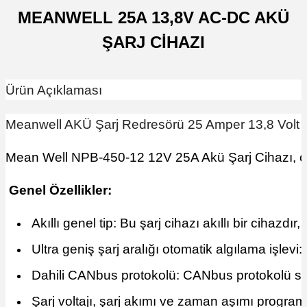
MEANWELL 25A 13,8V AC-DC AKÜ
ŞARJ CİHAZI
Ürün Açıklaması
Meanwell AKÜ Şarj Redresörü 25 Amper 13,8 Volt
Mean Well NPB-450-12 12V 25A Akü Şarj Cihazı, çok 
Genel Özellikler:
Akıllı genel tip: Bu şarj cihazı akıllı bir cihaz
Ultra geniş şarj aralığı otomatik algılama işlevi:
Dahili CANbus protokolü: CANbus protokolü sayesi
Şarj voltajı, şarj akımı ve zaman aşımı programlan