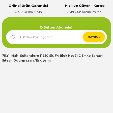
Gönder
E... K... | 10/07/2024
Orjinal Ürün Garantisi
Hızlı ve Güvenli Kargo
%100 Orjinal Ürün
Aynı Gün Kargo İmkanı
Deneyimini Paylaş
E-Bülten Aboneliği
KAYDOL
75.Yıl Mah. Sultandere 11250 Sk. F4 Blok No: 21 C Emko Sanayi
Sitesi- Odunpazarı /Eskişehir