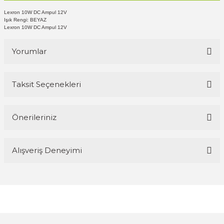
Lexron 10W DC Ampul 12V
Işık Rengi: BEYAZ
Lexron 10W DC Ampul 12V
Yorumlar
Taksit Seçenekleri
Bu ürüne ilk yorumu siz yapın!
Önerileriniz
Yorum Yaz
Bu ürünün fiyat bilgisi, resim, ürün açıklamalarında ve diğer
Alışveriş Deneyimi
konularda yetersiz gördüğünüz noktaları öneri formunu kullanarak
tarafımıza iletebilirsiniz.
Görüş ve önerileriniz için teşekkür ederiz.
Magaza ilgili ve cok kibarlardi
sorularıma yeterli cevapları aldim ve
üründen memnunum
Ürün resmi kalitesiz, bozuk veya görüntülenemiyor.
R... K... | 05/04/2026
Ürün açıklamasında eksik bilgiler bulunuyor.