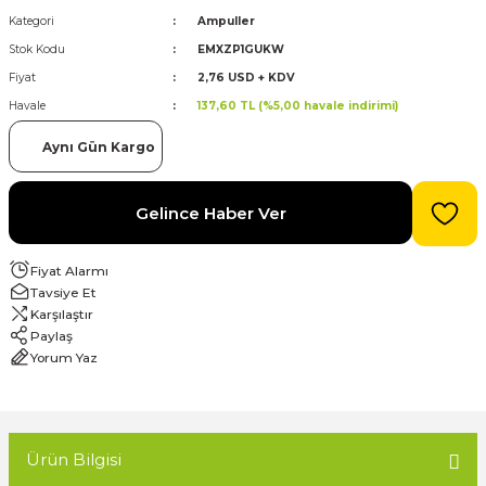
Kategori
Ampuller
Stok Kodu
EMXZP1GUKW
evre Kesiciler
Karavan ve Marin Ürünleri
Fiyat
2,76 USD + KDV
Havale
137,60 TL (%5,00 havale indirimi)
Aynı Gün Kargo
latma
Gelince Haber Ver
Fiyat Alarmı
Tavsiye Et
Karşılaştır
Paylaş
Yorum Yaz
Ürün Bilgisi