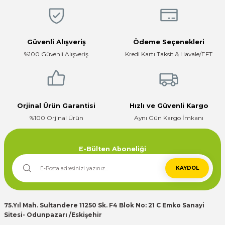
Ürün bilgilerinde hatalar bulunuyor.
Hızlı, temiz, profesyonel
Ürün fiyatı diğer sitelerden daha pahalı.
Mustafa ünlü | 31/12/2025
Bu ürüne benzer farklı alternatifler olmalı.
Güvenli Alışveriş
Ödeme Seçenekleri
Firma hızlı ve ilgili
%100 Güvenli Alışveriş
Kredi Kartı Taksit & Havale/EFT
E... K... | 17/12/2025
Çok ilgili firma fiyatları uygun.
Gönder
E... K... | 10/07/2024
Orjinal Ürün Garantisi
Hızlı ve Güvenli Kargo
%100 Orjinal Ürün
Aynı Gün Kargo İmkanı
Deneyimini Paylaş
E-Bülten Aboneliği
KAYDOL
75.Yıl Mah. Sultandere 11250 Sk. F4 Blok No: 21 C Emko Sanayi
Sitesi- Odunpazarı /Eskişehir