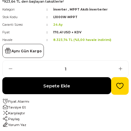
*923,64 TL den başlayan taksitlerle!
Kategori
İnverter
,
MPPT Akıllı İnverterler
evre Kesiciler
Karavan ve Marin Ürünleri
Stok Kodu
L1000W-MPPT
Garanti Süresi
24 Ay
Fiyat
170,41 USD + KDV
Havale
8.323,74 TL (%5,00 havale indirimi)
latma
Aynı Gün Kargo
Sepete Ekle
Fiyat Alarmı
Tavsiye Et
Karşılaştır
Paylaş
Yorum Yaz