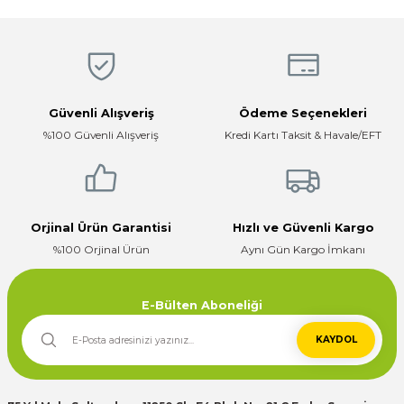
R... K... | 05/04/2026
Ürün açıklamasında eksik bilgiler bulunuyor.
Ürün bilgilerinde hatalar bulunuyor.
Hızlı, temiz, profesyonel
Ürün fiyatı diğer sitelerden daha pahalı.
Mustafa ünlü | 31/12/2025
Bu ürüne benzer farklı alternatifler olmalı.
Güvenli Alışveriş
Ödeme Seçenekleri
Firma hızlı ve ilgili
%100 Güvenli Alışveriş
Kredi Kartı Taksit & Havale/EFT
E... K... | 17/12/2025
Çok ilgili firma fiyatları uygun.
Gönder
E... K... | 10/07/2024
Orjinal Ürün Garantisi
Hızlı ve Güvenli Kargo
%100 Orjinal Ürün
Aynı Gün Kargo İmkanı
Deneyimini Paylaş
E-Bülten Aboneliği
KAYDOL