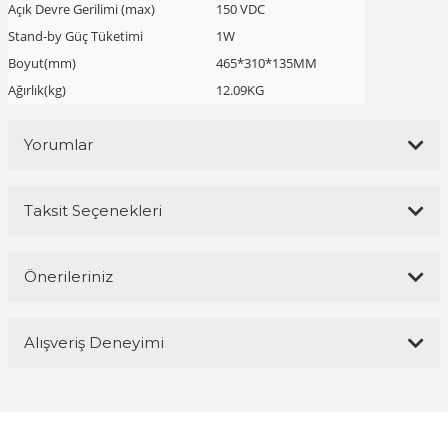
Açık Devre Gerilimi (max)
150 VDC
Stand-by Güç Tüketimi
1W
Boyut(mm)
465*310*135MM
Ağırlık(kg)
12.09KG
Yorumlar
Taksit Seçenekleri
Bu ürüne ilk yorumu siz yapın!
Önerileriniz
Yorum Yaz
Bu ürünün fiyat bilgisi, resim, ürün açıklamalarında ve diğer
Alışveriş Deneyimi
konularda yetersiz gördüğünüz noktaları öneri formunu kullanarak
tarafımıza iletebilirsiniz.
Görüş ve önerileriniz için teşekkür ederiz.
Magaza ilgili ve cok kibarlardi
sorularıma yeterli cevapları aldim ve
üründen memnunum
Ürün resmi kalitesiz, bozuk veya görüntülenemiyor.