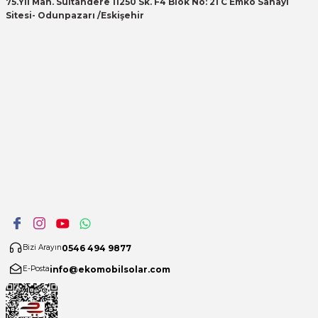
75.Yıl Mah. Sultandere 11250 Sk. F4 Blok No: 21 C Emko Sanayi
Sitesi- Odunpazarı /Eskişehir
0546 494 9877
Bizi Arayın
info@ekomobilsolar.com
E-Posta