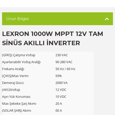
Ürün Bilgisi
LEXRON 1000W MPPT 12V TAM
SİNÜS AKILLI İNVERTER
(GİRİŞ) Çalışma Voltajı
230 VAC
Ayarlanabilir Voltaj Aralığı
90-280 VAC
Frekans Aralığı
50 Hz / 60 Hz
(ÇIKIŞ)Max Verim
93%
Demeraj Gücü
2000 VA
(AKÜ)Voltajı
12 VDC
Aşırı Yük Koruması
10 VDC
Max Şebeke Şarj Akımı
20 A
(SOLAR ŞARJ) Akımı
60 A