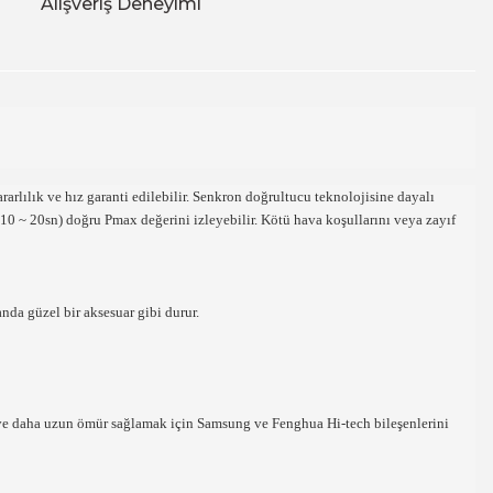
Alışveriş Deneyimi
arlılık ve hız garanti edilebilir. Senkron doğrultucu teknolojisine dayalı
(10 ~ 20sn) doğru Pmax değerini izleyebilir. Kötü hava koşullarını veya zayıf
nda güzel bir aksesuar gibi durur.
ını ve daha uzun ömür sağlamak için Samsung ve Fenghua Hi-tech bileşenlerini