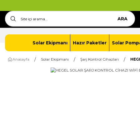
ARA
Anasayfa
İletişim
Solar Paket Oluştur
Solar Ekipmanı
Hazır Paketler
Solar Pomp
Anasayfa
Solar Ekipmanı
Şarj Kontrol Cihazları
HEGE