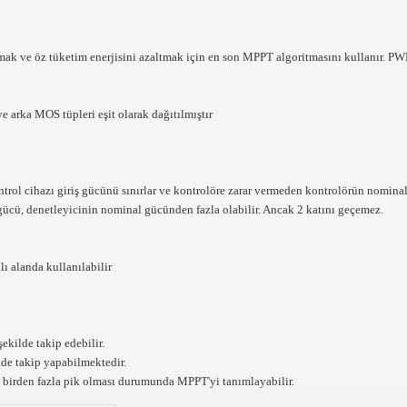
ırmak ve öz tüketim enerjisini azaltmak için en son MPPT algoritmasını kullanır. PW
e arka MOS tüpleri eşit olarak dağıtılmıştır
rol cihazı giriş gücünü sınırlar ve kontrolöre zarar vermeden kontrolörün nominal
cü, denetleyicinin nominal gücünden fazla olabilir. Ancak 2 katını geçemez.
lı alanda kullanılabilir
ekilde takip edebilir.
lde takip yapabilmektedir.
ıca birden fazla pik olması durumunda MPPT'yi tanımlayabilir.