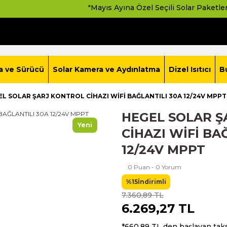
"Mayıs Ayına Özel Seçili Solar Paketlerde Avantajlı Fiyatla
a ve Sürücü
Solar Kamera ve Aydınlatma
Dizel Isıtıcı
B
L SOLAR ŞARJ KONTROL CİHAZI WİFİ BAĞLANTILI 30A 12/24V MPPT
HEGEL SOLAR Ş
Yeni
CİHAZI WİFİ BA
12/24V MPPT
0 Puan - 0 Yorum
%15
İndirimli
7.360,89 TL
6.269,27 TL
*660,89 TL den başlayan taksi