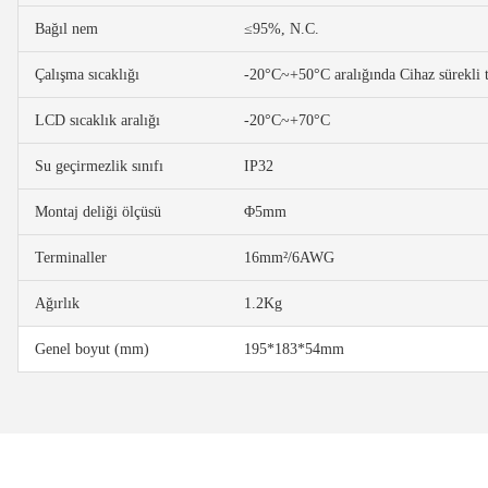
Bağıl nem
≤95%, N.C.
Çalışma sıcaklığı
-20°C~+50°C aralığında Cihaz sürekli t
LCD sıcaklık aralığı
-20°C~+70°C
Su geçirmezlik sınıfı
IP32
Montaj deliği ölçüsü
Φ5mm
Terminaller
16mm²/6AWG
Ağırlık
1.2Kg
Genel boyut (mm)
195*183*54mm
Bu ürünün fiyat bilgisi, resim, ürün açıklamalarında ve diğer konular
Magaza ilgili ve cok kibarlardi sorularıma yeterli cevapları aldim ve ür
Görüş ve önerileriniz için teşekkür ederiz.
R... K... | 05/04/2026