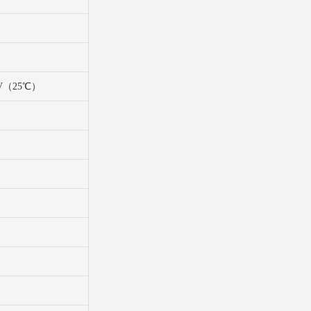
95V（25℃）