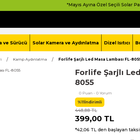
"Mayıs Ayına Özel Seçili Solar Paketlerde 
a ve Sürücü
Solar Kamera ve Aydınlatma
Dizel Isıtıcı
B
i
Kamp Aydınlatma
Forlife Şarjlı Led Masa Lambası FL-805
Forlife Şarjlı L
8055
0 Puan - 0 Yorum
%11
İndirimli
448,88 TL
399,00 TL
*42,06 TL den başlayan taksit