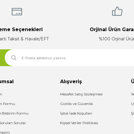
eme Seçenekleri
Orjinal Ürün Gara
artı Taksit & Havale/EFT
%100 Orjinal Ürü
Gönder
umsal
Alışveriş
Ü
im
Mesafeli Satış Sözleşmesi
Y
şim Formu
Gizlilik ve Güvenlik
Ü
e Bildirim Formu
İptal İade Koşullari
Ş
Sorulan Sorular
Kişisel Veriler Politikası
Ulaşım