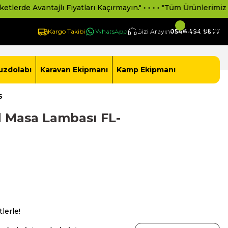
Avantajlı Fiyatları Kaçırmayın." • • • • "Tüm Ürünlerimiz 2 Yıl Re
Giriş Yap -
Yeni Üye Ol
Sepetim
Kargo Takibi
WhatsApp
Bizi Arayın
0546 494 9877
uzdolabı
Karavan Ekipmanı
Kamp Ekipmanı
5
ed Masa Lambası FL-
lerle!