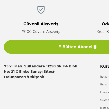
Ürün fiyatı diğer sitelerden daha pahalı.
Firma hızlı ve ilgili
Bu ürüne benzer farklı alternatifler olmalı.
E... K... | 17/12/2025
Güvenli Alışveriş
Öd
Çok ilgili firma fiyatları uygun.
%100 Güvenli Alışveriş
Kredi K
E... K... | 10/07/2024
E-Bülten Aboneliği
Deneyimini Paylaş
75.Yıl Mah. Sultandere 11250 Sk. F4 Blok
Kur
No: 21 C Emko Sanayi Sitesi-
Odunpazarı /Eskişehir
İletiş
İleti
Haval
Sıkça 
Bize 