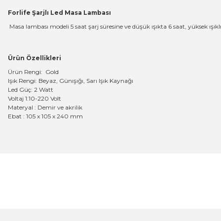
Forlife Şarjlı Led Masa Lambası
Masa lambası modeli 5 saat şarj süresine ve düşük ışıkta 6 saat, yüksek ışıkl
Ürün Özellikleri
Ürün Rengi:
Gold
Işık Rengi: Beyaz, Günışığı, Sarı Işık Kaynağı
Led Güç: 2 Watt
Voltaj 1:
10-220 Volt
Materyal : Demir ve akrilik
Ebat : 105 x 105 x 240 mm
Bu ürünün fiyat bilgisi, resim, ürün açıklamalarında ve diğer konular
Magaza ilgili ve cok kibarlardi sorularıma yeterli cevapları aldim ve ür
Görüş ve önerileriniz için teşekkür ederiz.
R... K... | 05/04/2026
Ürün resmi kalitesiz, bozuk veya görüntülenemiyor.
Hızlı, temiz, profesyonel
Ürün açıklamasında eksik bilgiler bulunuyor.
Mustafa ünlü | 31/12/2025
Ürün bilgilerinde hatalar bulunuyor.