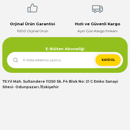
Çok ilgili firma fiyatları uygun.
Gönder
E... K... | 10/07/2024
Orjinal Ürün Garantisi
Hızlı ve Güvenli Kargo
%100 Orjinal Ürün
Aynı Gün Kargo İmkanı
Deneyimini Paylaş
E-Bülten Aboneliği
KAYDOL
75.Yıl Mah. Sultandere 11250 Sk. F4 Blok No: 21 C Emko Sanayi
Sitesi- Odunpazarı /Eskişehir