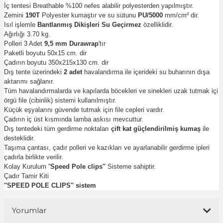
İç tentesi Breathable %100 nefes alabilir polyesterden yapılmıştır.
Zemini
190T
Polyester kumaştır ve su sütunu
PU/5000
mm/cm² dir.
Isıl işlemle
Bantlanmış Dikişleri Su Geçirmez
özelliklidir.
Ağırlığı 3.70 kg.
Polleri 3 Adet
9,5 mm
Durawrap
'tır
Paketli boyutu 50x15 cm. dir
Çadırın boyutu 350x215x130 cm. dir
Dış tente üzerindeki
2 adet
havalandırma ile içerideki su buharının dışa
aktarımı sağlanır.
Tüm havalandırmalarda ve kapılarda böcekleri ve sinekleri uzak tutmak içi
örgü file (cibinlik) sistemi kullanılmıştır.
Küçük eşyalarını güvende tutmak için file cepleri vardır.
Çadırın iç üst kısmında lamba askısı mevcuttur.
Dış tentedeki tüm gerdirme noktaları
çift kat güçlendirilmiş kumaş
ile
desteklidir.
Taşıma çantası, çadır polleri ve kazıkları ve ayarlanabilir gerdirme ipleri
çadırla birlikte verilir.
Kolay Kurulum ''
Speed Pole clips''
Sisteme sahiptir.
Çadır Tamir Kiti
''SPEED POLE CLIPS'' sistem
Yorumlar