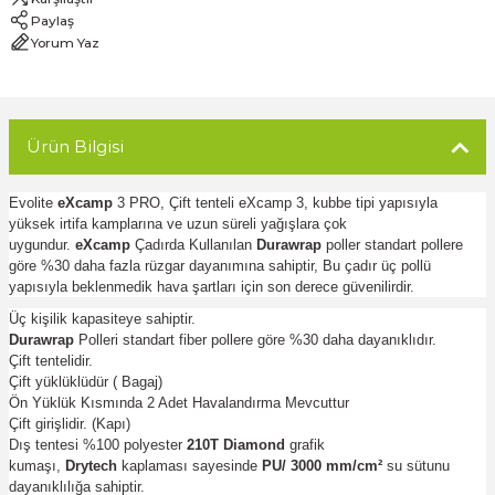
Paylaş
Yorum Yaz
Ürün Bilgisi
Evolite
eXcamp
3 PRO, Çift tenteli eXcamp 3, kubbe tipi yapısıyla
yüksek irtifa kamplarına ve uzun süreli yağışlara çok
uygundur.
eXcamp
Çadırda Kullanılan
Durawrap
poller standart pollere
göre %30 daha fazla rüzgar dayanımına sahiptir, Bu çadır üç pollü
yapısıyla beklenmedik hava şartları için son derece güvenilirdir.
Üç kişilik kapasiteye sahiptir.
Durawrap
Polleri standart fiber pollere göre %30 daha dayanıklıdır.
Çift tentelidir.
Çift yüklüklüdür ( Bagaj)
Ön Yüklük Kısmında 2 Adet Havalandırma Mevcuttur
Çift girişlidir. (Kapı)
Dış tentesi %100 polyester
210T
Diamond
grafik
kumaşı,
Drytech
kaplaması sayesinde
PU/
3000 mm
/cm²
su sütunu
dayanıklılığa sahiptir.