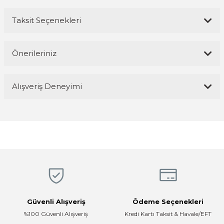
Taksit Seçenekleri
Bu ürüne ilk yorumu siz yapın!
Önerileriniz
Yorum Yaz
Bu ürünün fiyat bilgisi, resim, ürün açıklamalarında ve diğer
Alışveriş Deneyimi
konularda yetersiz gördüğünüz noktaları öneri formunu kullanarak
tarafımıza iletebilirsiniz.
Görüş ve önerileriniz için teşekkür ederiz.
Magaza ilgili ve cok kibarlardi
sorularıma yeterli cevapları aldim ve
üründen memnunum
Ürün resmi kalitesiz, bozuk veya görüntülenemiyor.
R... K... | 05/04/2026
Ürün açıklamasında eksik bilgiler bulunuyor.
Ürün bilgilerinde hatalar bulunuyor.
Hızlı, temiz, profesyonel
Ürün fiyatı diğer sitelerden daha pahalı.
Mustafa ünlü | 31/12/2025
Bu ürüne benzer farklı alternatifler olmalı.
Güvenli Alışveriş
Ödeme Seçenekleri
Firma hızlı ve ilgili
%100 Güvenli Alışveriş
Kredi Kartı Taksit & Havale/EFT
E... K... | 17/12/2025