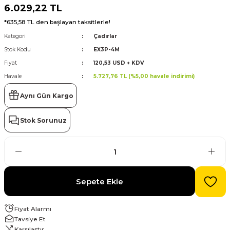
6.029,22 TL
*635,58 TL den başlayan taksitlerle!
evre Kesiciler
Karavan ve Marin Ürünleri
Kategori
Çadırlar
Stok Kodu
EX3P-4M
Fiyat
120,53 USD + KDV
Havale
5.727,76 TL (%5,00 havale indirimi)
latma
Aynı Gün Kargo
Stok Sorunuz
Sepete Ekle
Fiyat Alarmı
Tavsiye Et
Karşılaştır