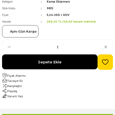
Kategori
Kamp Ekipmanı
Stok Kodu
9812
evre Kesiciler
Karavan ve Marin Ürünleri
Fiyat
5,24 USD + KDV
Havale
266,20 TL (%5,00 havale indirimi)
Aynı Gün Kargo
latma
Sepete Ekle
Fiyat Alarmı
Tavsiye Et
Karşılaştır
Paylaş
Yorum Yaz