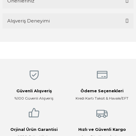
Önerileriniz
Yorum Yaz
Bu ürünün fiyat bilgisi, resim, ürün açıklamalarında ve diğer
Alışveriş Deneyimi
konularda yetersiz gördüğünüz noktaları öneri formunu kullanarak
tarafımıza iletebilirsiniz.
Görüş ve önerileriniz için teşekkür ederiz.
Magaza ilgili ve cok kibarlardi
sorularıma yeterli cevapları aldim ve
üründen memnunum
Ürün resmi kalitesiz, bozuk veya görüntülenemiyor.
R... K... | 05/04/2026
Ürün açıklamasında eksik bilgiler bulunuyor.
Ürün bilgilerinde hatalar bulunuyor.
Hızlı, temiz, profesyonel
Ürün fiyatı diğer sitelerden daha pahalı.
Mustafa ünlü | 31/12/2025
Bu ürüne benzer farklı alternatifler olmalı.
Güvenli Alışveriş
Ödeme Seçenekleri
Firma hızlı ve ilgili
%100 Güvenli Alışveriş
Kredi Kartı Taksit & Havale/EFT
E... K... | 17/12/2025
Çok ilgili firma fiyatları uygun.
Gönder
E... K... | 10/07/2024
Orjinal Ürün Garantisi
Hızlı ve Güvenli Kargo