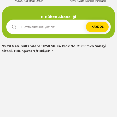
%100 Orjinal Ürün
Aynı Gün Kargo İmkanı
Deneyimini Paylaş
E-Bülten Aboneliği
KAYDOL
75.Yıl Mah. Sultandere 11250 Sk. F4 Blok No: 21 C Emko Sanayi
Sitesi- Odunpazarı /Eskişehir