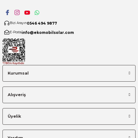
0546 494 9877
Bizi Arayın
info@ekomobilsolar.com
E-Posta
Kurumsal
Alışveriş
Üyelik
Yardım