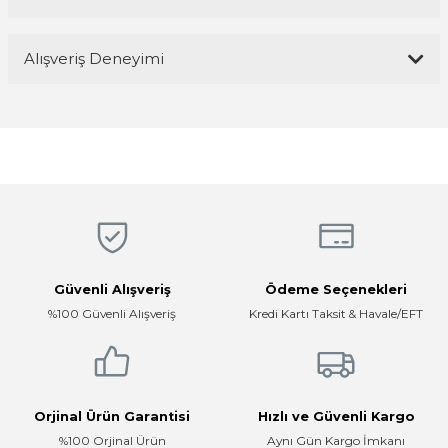
Yorum Yaz
Bu ürünün fiyat bilgisi, resim, ürün açıklamalarında ve diğer
Alışveriş Deneyimi
konularda yetersiz gördüğünüz noktaları öneri formunu kullanarak
tarafımıza iletebilirsiniz.
Görüş ve önerileriniz için teşekkür ederiz.
Magaza ilgili ve cok kibarlardi
sorularıma yeterli cevapları aldim ve
üründen memnunum
Ürün resmi kalitesiz, bozuk veya görüntülenemiyor.
R... K... | 05/04/2026
Ürün açıklamasında eksik bilgiler bulunuyor.
Ürün bilgilerinde hatalar bulunuyor.
Hızlı, temiz, profesyonel
Ürün fiyatı diğer sitelerden daha pahalı.
Mustafa ünlü | 31/12/2025
Bu ürüne benzer farklı alternatifler olmalı.
Güvenli Alışveriş
Ödeme Seçenekleri
Firma hızlı ve ilgili
%100 Güvenli Alışveriş
Kredi Kartı Taksit & Havale/EFT
E... K... | 17/12/2025
Çok ilgili firma fiyatları uygun.
Gönder
E... K... | 10/07/2024
Orjinal Ürün Garantisi
Hızlı ve Güvenli Kargo
%100 Orjinal Ürün
Aynı Gün Kargo İmkanı