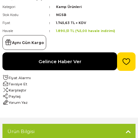
Kategori
Kamp Ürünleri
evre Kesiciler
Stok Kodu
NGSB
Karavan ve Marin Ürünleri
Fiyat
1.745,63 TL + KDV
Havale
1.890,51 TL (%5,00 havale indirimi)
Aynı Gün Kargo
latma
Gelince Haber Ver
Fiyat Alarmı
Tavsiye Et
Karşılaştır
Paylaş
Yorum Yaz
Ürün Bilgisi