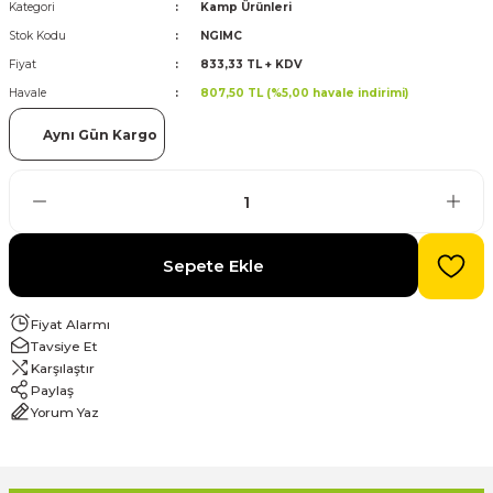
Kategori
Kamp Ürünleri
Stok Kodu
NGIMC
evre Kesiciler
Karavan ve Marin Ürünleri
Fiyat
833,33 TL + KDV
Havale
807,50 TL (%5,00 havale indirimi)
Aynı Gün Kargo
latma
Sepete Ekle
Fiyat Alarmı
Tavsiye Et
Karşılaştır
Paylaş
Yorum Yaz