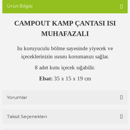
Ürün Bilgisi
CAMPOUT KAMP ÇANTASI ISI
MUHAFAZALI
Isı koruyuculu bölme sayesinde yiyecek ve
içeceklerinizin ısısını korumanızı sağlar.
8 adet kutu içecek sığabilir.
Ebat:
35 x 15 x 19 cm
Yorumlar
Taksit Seçenekleri
Bu ürüne ilk yorumu siz yapın!