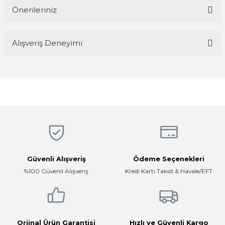
Önerileriniz
Yorum Yaz
Bu ürünün fiyat bilgisi, resim, ürün açıklamalarında ve diğer
Alışveriş Deneyimi
konularda yetersiz gördüğünüz noktaları öneri formunu kullanarak
tarafımıza iletebilirsiniz.
Görüş ve önerileriniz için teşekkür ederiz.
Magaza ilgili ve cok kibarlardi
sorularıma yeterli cevapları aldim ve
üründen memnunum
Ürün resmi kalitesiz, bozuk veya görüntülenemiyor.
R... K... | 05/04/2026
Ürün açıklamasında eksik bilgiler bulunuyor.
Ürün bilgilerinde hatalar bulunuyor.
Hızlı, temiz, profesyonel
Ürün fiyatı diğer sitelerden daha pahalı.
Mustafa ünlü | 31/12/2025
Bu ürüne benzer farklı alternatifler olmalı.
Güvenli Alışveriş
Ödeme Seçenekleri
Firma hızlı ve ilgili
%100 Güvenli Alışveriş
Kredi Kartı Taksit & Havale/EFT
E... K... | 17/12/2025
Çok ilgili firma fiyatları uygun.
Gönder
E... K... | 10/07/2024
Orjinal Ürün Garantisi
Hızlı ve Güvenli Kargo