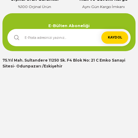
%100 Orjinal Ürün
Aynı Gün Kargo İmkanı
Deneyimini Paylaş
E-Bülten Aboneliği
KAYDOL
75.Yıl Mah. Sultandere 11250 Sk. F4 Blok No: 21 C Emko Sanayi
Sitesi- Odunpazarı /Eskişehir