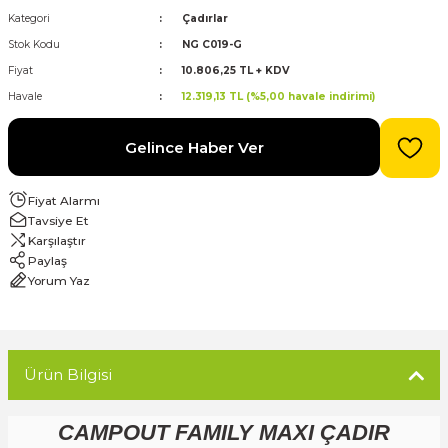
Kategori
Çadırlar
Stok Kodu
NG C019-G
evre Kesiciler
Karavan ve Marin Ürünleri
Fiyat
10.806,25 TL + KDV
Havale
12.319,13 TL (%5,00 havale indirimi)
Gelince Haber Ver
latma
Fiyat Alarmı
Tavsiye Et
Karşılaştır
Paylaş
Yorum Yaz
Ürün Bilgisi
CAMPOUT FAMILY MAXI ÇADIR