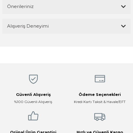
Önerileriniz
Yorum Yaz
Bu ürünün fiyat bilgisi, resim, ürün açıklamalarında ve diğer
Alışveriş Deneyimi
konularda yetersiz gördüğünüz noktaları öneri formunu kullanarak
tarafımıza iletebilirsiniz.
Görüş ve önerileriniz için teşekkür ederiz.
Magaza ilgili ve cok kibarlardi
sorularıma yeterli cevapları aldim ve
üründen memnunum
Ürün resmi kalitesiz, bozuk veya görüntülenemiyor.
R... K... | 05/04/2026
Ürün açıklamasında eksik bilgiler bulunuyor.
Ürün bilgilerinde hatalar bulunuyor.
Hızlı, temiz, profesyonel
Ürün fiyatı diğer sitelerden daha pahalı.
Mustafa ünlü | 31/12/2025
Bu ürüne benzer farklı alternatifler olmalı.
Güvenli Alışveriş
Ödeme Seçenekleri
Firma hızlı ve ilgili
%100 Güvenli Alışveriş
Kredi Kartı Taksit & Havale/EFT
E... K... | 17/12/2025
Çok ilgili firma fiyatları uygun.
Gönder
E... K... | 10/07/2024
Orjinal Ürün Garantisi
Hızlı ve Güvenli Kargo