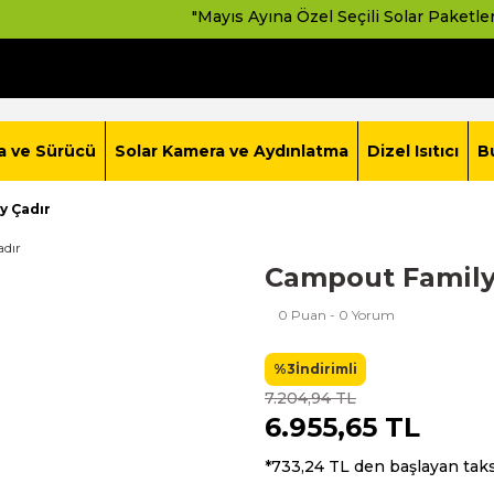
"Mayıs Ayına Özel Seçili Solar Paketlerde Ava
a ve Sürücü
Solar Kamera ve Aydınlatma
Dizel Isıtıcı
B
y Çadır
Campout Family
0 Puan - 0 Yorum
%3
İndirimli
7.204,94 TL
6.955,65 TL
*733,24 TL den başlayan taksi