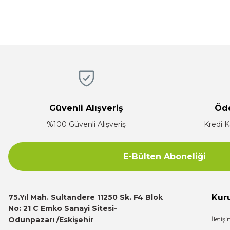
Ürün resmi kalitesiz, bozuk veya görüntülenemiyor.
Hızlı, temiz, profesyonel
Ürün açıklamasında eksik bilgiler bulunuyor.
Mustafa ünlü | 31/12/2025
Ürün bilgilerinde hatalar bulunuyor.
Ürün fiyatı diğer sitelerden daha pahalı.
Firma hızlı ve ilgili
Bu ürüne benzer farklı alternatifler olmalı.
E... K... | 17/12/2025
Güvenli Alışveriş
Öd
Çok ilgili firma fiyatları uygun.
%100 Güvenli Alışveriş
Kredi K
E... K... | 10/07/2024
E-Bülten Aboneliği
Deneyimini Paylaş
75.Yıl Mah. Sultandere 11250 Sk. F4 Blok
Kur
No: 21 C Emko Sanayi Sitesi-
Odunpazarı /Eskişehir
İletiş