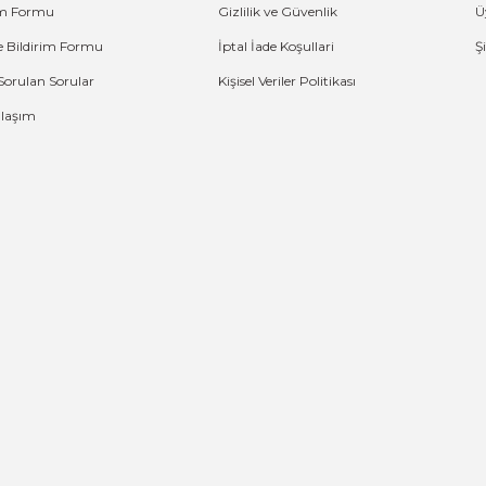
şim Formu
Gizlilik ve Güvenlik
Ü
e Bildirim Formu
İptal İade Koşullari
Ş
Sorulan Sorular
Kişisel Veriler Politikası
Ulaşım
G