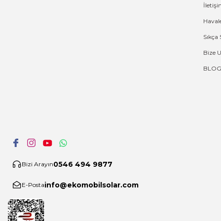
İleti
Haval
Sıkça 
Bize 
BLO
0546 494 9877
Bizi Arayın
info@ekomobilsolar.com
E-Posta