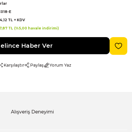
rlar
C018-E
4,12 TL + KDV
7,87 TL (%5,00 havale indirimi)
elince Haber Ver
Karşılaştır
Paylaş
Yorum Yaz
Alışveriş Deneyimi