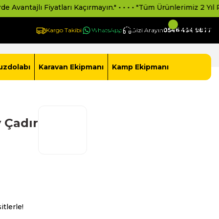
ntajlı Fiyatları Kaçırmayın." • • • • "Tüm Ürünlerimiz 2 Yıl Resmi
Giriş Yap -
Yeni Üye Ol
Sepetim
Kargo Takibi
WhatsApp
Bizi Arayın
0546 494 9877
uzdolabı
Karavan Ekipmanı
Kamp Ekipmanı
 Çadır
tlerle!