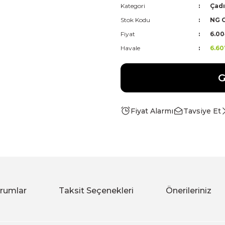
Kategori
Çadı
Stok Kodu
NG 
Fiyat
6.00
Havale
6.60
G
Fiyat Alarmı
Tavsiye Et
rumlar
Taksit Seçenekleri
Önerileriniz