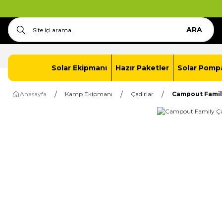
ARA
Anasayfa
İletişim
Solar Paket Oluştur
Solar Ekipmanı
Hazır Paketler
Solar Pomp
Anasayfa
Kamp Ekipmanı
Çadırlar
Campout Famil