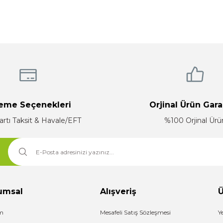
Yorum Yaz
eme Seçenekleri
Orjinal Ürün Gara
artı Taksit & Havale/EFT
%100 Orjinal Ürü
Gönder
umsal
Alışveriş
Ü
im
Mesafeli Satış Sözleşmesi
Y