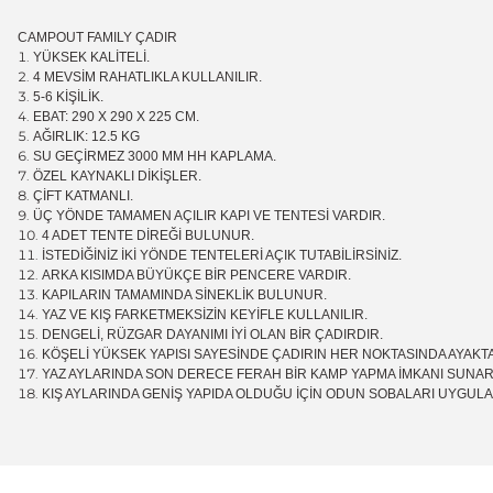
CAMPOUT FAMILY ÇADIR
YÜKSEK KALİTELİ.
4 MEVSİM RAHATLIKLA KULLANILIR.
5-6 KİŞİLİK.
EBAT: 290 X 290 X 225 CM.
AĞIRLIK: 12.5 KG
SU GEÇİRMEZ 3000 MM HH KAPLAMA.
ÖZEL KAYNAKLI DİKİŞLER.
ÇİFT KATMANLI.
ÜÇ YÖNDE TAMAMEN AÇILIR KAPI VE TENTESİ VARDIR.
4 ADET TENTE DİREĞİ BULUNUR.
İSTEDİĞİNİZ İKİ YÖNDE TENTELERİ AÇIK TUTABİLİRSİNİZ.
ARKA KISIMDA BÜYÜKÇE BİR PENCERE VARDIR.
KAPILARIN TAMAMINDA SİNEKLİK BULUNUR.
YAZ VE KIŞ FARKETMEKSİZİN KEYİFLE KULLANILIR.
DENGELİ, RÜZGAR DAYANIMI İYİ OLAN BİR ÇADIRDIR.
KÖŞELİ YÜKSEK YAPISI SAYESİNDE ÇADIRIN HER NOKTASINDA AYAKTA
YAZ AYLARINDA SON DERECE FERAH BİR KAMP YAPMA İMKANI SUNAR
KIŞ AYLARINDA GENİŞ YAPIDA OLDUĞU İÇİN ODUN SOBALARI UYGULAN
Bu ürünün fiyat bilgisi, resim, ürün açıklamalarında ve diğer konular
Magaza ilgili ve cok kibarlardi sorularıma yeterli cevapları aldim ve ür
Görüş ve önerileriniz için teşekkür ederiz.
R... K... | 05/04/2026