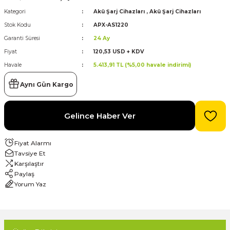
Kategori
Akü Şarj Cihazları
,
Akü Şarj Cihazları
evre Kesiciler
Stok Kodu
APX-AS1220
Karavan ve Marin Ürünleri
Garanti Süresi
24 Ay
Fiyat
120,53 USD + KDV
Havale
5.413,91 TL (%5,00 havale indirimi)
latma
Aynı Gün Kargo
Gelince Haber Ver
Fiyat Alarmı
Tavsiye Et
Karşılaştır
Paylaş
Yorum Yaz