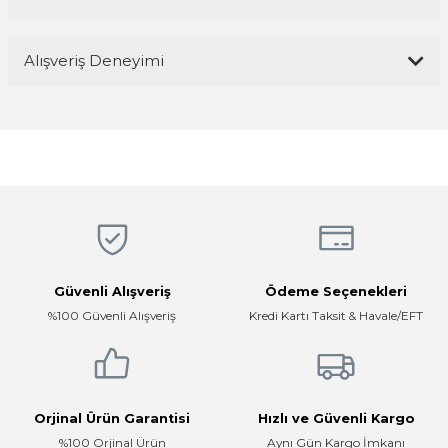
Yorum Yaz
Bu ürünün fiyat bilgisi, resim, ürün açıklamalarında ve diğer
Alışveriş Deneyimi
konularda yetersiz gördüğünüz noktaları öneri formunu kullanarak
tarafımıza iletebilirsiniz.
Görüş ve önerileriniz için teşekkür ederiz.
Magaza ilgili ve cok kibarlardi
sorularıma yeterli cevapları aldim ve
üründen memnunum
Ürün resmi kalitesiz, bozuk veya görüntülenemiyor.
R... K... | 05/04/2026
Ürün açıklamasında eksik bilgiler bulunuyor.
Ürün bilgilerinde hatalar bulunuyor.
Hızlı, temiz, profesyonel
Ürün fiyatı diğer sitelerden daha pahalı.
Mustafa ünlü | 31/12/2025
Bu ürüne benzer farklı alternatifler olmalı.
Güvenli Alışveriş
Ödeme Seçenekleri
Firma hızlı ve ilgili
%100 Güvenli Alışveriş
Kredi Kartı Taksit & Havale/EFT
E... K... | 17/12/2025
Çok ilgili firma fiyatları uygun.
Gönder
E... K... | 10/07/2024
Orjinal Ürün Garantisi
Hızlı ve Güvenli Kargo
%100 Orjinal Ürün
Aynı Gün Kargo İmkanı