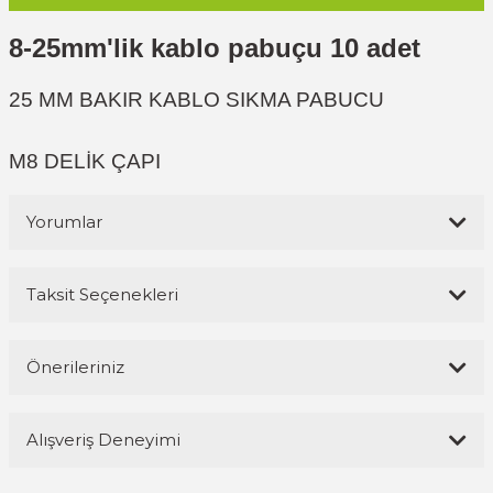
8-25mm'lik kablo pabuçu 10 adet
25 MM BAKIR KABLO SIKMA PABUCU
M8 DELİK ÇAPI
Yorumlar
Taksit Seçenekleri
Bu ürüne ilk yorumu siz yapın!
Önerileriniz
Yorum Yaz
Bu ürünün fiyat bilgisi, resim, ürün açıklamalarında ve diğer
Alışveriş Deneyimi
konularda yetersiz gördüğünüz noktaları öneri formunu kullanarak
tarafımıza iletebilirsiniz.
Görüş ve önerileriniz için teşekkür ederiz.