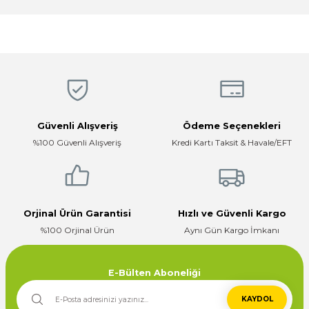
Magaza ilgili ve cok kibarlardi
sorularıma yeterli cevapları aldim ve
üründen memnunum
Ürün resmi kalitesiz, bozuk veya görüntülenemiyor.
R... K... | 05/04/2026
Ürün açıklamasında eksik bilgiler bulunuyor.
Ürün bilgilerinde hatalar bulunuyor.
Hızlı, temiz, profesyonel
Ürün fiyatı diğer sitelerden daha pahalı.
Mustafa ünlü | 31/12/2025
Bu ürüne benzer farklı alternatifler olmalı.
Güvenli Alışveriş
Ödeme Seçenekleri
Firma hızlı ve ilgili
%100 Güvenli Alışveriş
Kredi Kartı Taksit & Havale/EFT
E... K... | 17/12/2025
Çok ilgili firma fiyatları uygun.
Gönder
E... K... | 10/07/2024
Orjinal Ürün Garantisi
Hızlı ve Güvenli Kargo
%100 Orjinal Ürün
Aynı Gün Kargo İmkanı
Deneyimini Paylaş
E-Bülten Aboneliği
KAYDOL