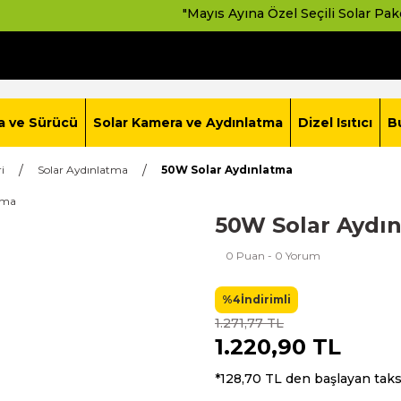
"Mayıs Ayına Özel Seçili Solar Paketlerde A
a ve Sürücü
Solar Kamera ve Aydınlatma
Dizel Isıtıcı
B
i
Solar Aydınlatma
50W Solar Aydınlatma
50W Solar Aydı
0 Puan - 0 Yorum
%4
İndirimli
1.271,77 TL
1.220,90 TL
*128,70 TL den başlayan taksi