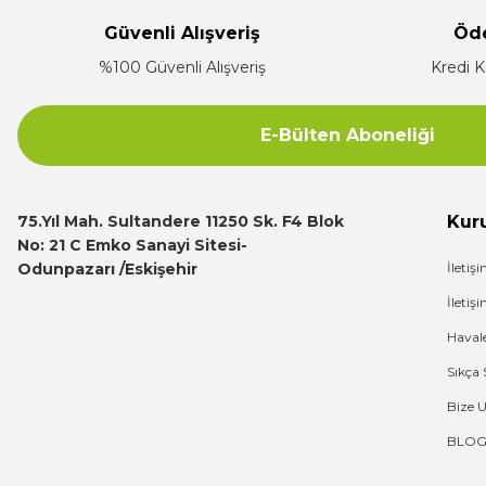
Güvenli Alışveriş
Öd
Çok ilgili firma fiyatları uygun.
%100 Güvenli Alışveriş
Kredi K
E... K... | 10/07/2024
E-Bülten Aboneliği
Deneyimini Paylaş
75.Yıl Mah. Sultandere 11250 Sk. F4 Blok
Kur
No: 21 C Emko Sanayi Sitesi-
Odunpazarı /Eskişehir
İletiş
İleti
Haval
Sıkça 
Bize 
BLO