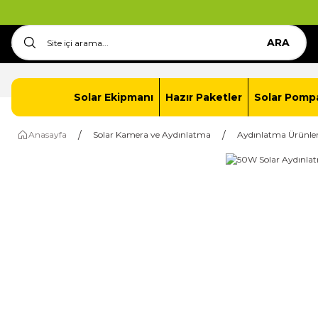
ARA
Anasayfa
İletişim
Solar Paket Oluştur
Solar Ekipmanı
Hazır Paketler
Solar Pomp
Anasayfa
Solar Kamera ve Aydınlatma
Aydınlatma Ürünler