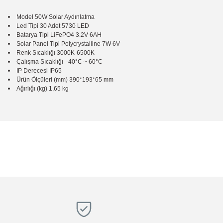
Model
50W Solar Aydınlatma
Led Tipi
30 Adet 5730 LED
Batarya Tipi
LiFePO4 3.2V 6AH
Solar Panel Tipi
Polycrystalline 7W 6V
Renk Sıcaklığı
3000K-6500K
Çalışma Sıcaklığı
-40°C ~ 60°C
IP Derecesi
IP65
Ürün Ölçüleri (mm)
390*193*65 mm
Ağırlığı (kg)
1,65 kg
Bu ürünün fiyat bilgisi, resim, ürün açıklamalarında ve diğer konular
Magaza ilgili ve cok kibarlardi sorularıma yeterli cevapları aldim ve ür
Görüş ve önerileriniz için teşekkür ederiz.
R... K... | 05/04/2026
Ürün resmi kalitesiz, bozuk veya görüntülenemiyor.
Hızlı, temiz, profesyonel
Ürün açıklamasında eksik bilgiler bulunuyor.
Mustafa ünlü | 31/12/2025
Ürün bilgilerinde hatalar bulunuyor.
Ürün fiyatı diğer sitelerden daha pahalı.
Firma hızlı ve ilgili
Bu ürüne benzer farklı alternatifler olmalı.
E... K... | 17/12/2025