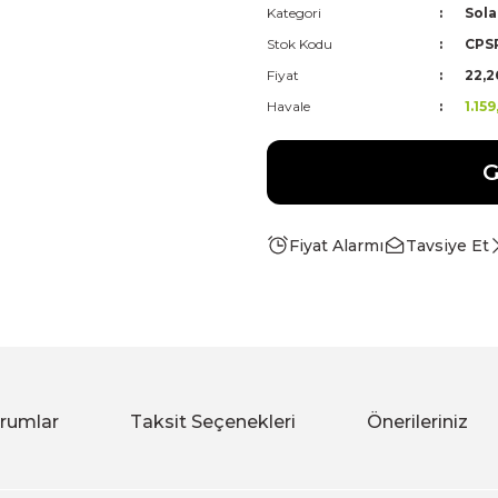
Kategori
Sola
Stok Kodu
CPS
Fiyat
22,2
Havale
1.15
G
Fiyat Alarmı
Tavsiye Et
rumlar
Taksit Seçenekleri
Önerileriniz