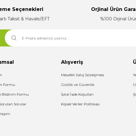
eme Seçenekleri
Orjinal Ürün Gara
artı Taksit & Havale/EFT
%100 Orjinal Ürü
Gönder
umsal
Alışveriş
Ü
im
Mesafeli Satış Sözleşmesi
Y
şim Formu
Gizlilik ve Güvenlik
Ü
e Bildirim Formu
İptal İade Koşullari
Ş
Sorulan Sorular
Kişisel Veriler Politikası
Ulaşım
G