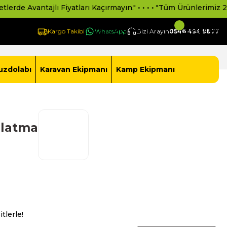
vantajlı Fiyatları Kaçırmayın." • • • • "Tüm Ürünlerimiz 2 Yıl Res
Giriş Yap -
Yeni Üye Ol
Sepetim
Kargo Takibi
WhatsApp
Bizi Arayın
0546 494 9877
uzdolabı
Karavan Ekipmanı
Kamp Ekipmanı
nlatma
tlerle!