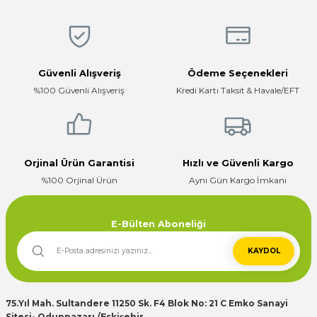
Ürün bilgilerinde hatalar bulunuyor.
Hızlı, temiz, profesyonel
Ürün fiyatı diğer sitelerden daha pahalı.
Mustafa ünlü | 31/12/2025
Bu ürüne benzer farklı alternatifler olmalı.
Güvenli Alışveriş
Ödeme Seçenekleri
Firma hızlı ve ilgili
%100 Güvenli Alışveriş
Kredi Kartı Taksit & Havale/EFT
E... K... | 17/12/2025
Çok ilgili firma fiyatları uygun.
Gönder
E... K... | 10/07/2024
Orjinal Ürün Garantisi
Hızlı ve Güvenli Kargo
%100 Orjinal Ürün
Aynı Gün Kargo İmkanı
Deneyimini Paylaş
E-Bülten Aboneliği
KAYDOL
75.Yıl Mah. Sultandere 11250 Sk. F4 Blok No: 21 C Emko Sanayi
Sitesi- Odunpazarı /Eskişehir