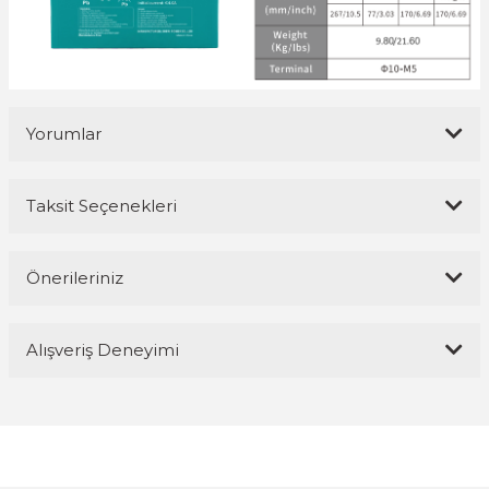
Yorumlar
Taksit Seçenekleri
Bu ürüne ilk yorumu siz yapın!
Önerileriniz
Yorum Yaz
Bu ürünün fiyat bilgisi, resim, ürün açıklamalarında ve diğer
Alışveriş Deneyimi
konularda yetersiz gördüğünüz noktaları öneri formunu kullanarak
tarafımıza iletebilirsiniz.
Görüş ve önerileriniz için teşekkür ederiz.
Magaza ilgili ve cok kibarlardi
sorularıma yeterli cevapları aldim ve
üründen memnunum
Ürün resmi kalitesiz, bozuk veya görüntülenemiyor.
R... K... | 05/04/2026
Ürün açıklamasında eksik bilgiler bulunuyor.