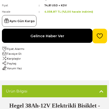
Fiyat
74,81 USD + KDV
evre Kesiciler
Havale
4.058,87 TL (%5,00 havale indirimi)
Karavan ve Marin Ürünleri
Aynı Gün Kargo
Gelince Haber Ver
latma
Fiyat Alarmı
Tavsiye Et
Karşılaştır
Paylaş
Yorum Yaz
Ürün Bilgisi
Hegel 38Ah-12V Elektrikli Bisiklet -