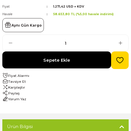
Fiyat
1.271,42 USD + KDV
evre Kesiciler
Havale
58.653,80 TL (%5,00 havale indirimi)
Karavan ve Marin Ürünleri
Aynı Gün Kargo
latma
Sepete Ekle
Fiyat Alarmı
Tavsiye Et
Karşılaştır
Paylaş
Yorum Yaz
Ürün Bilgisi