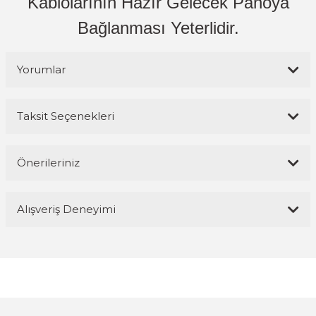
Kablolarının Hazır Gelecek Panoya
Bağlanması Yeterlidir.
Yorumlar
Taksit Seçenekleri
Bu ürüne ilk yorumu siz yapın!
Önerileriniz
Yorum Yaz
Bu ürünün fiyat bilgisi, resim, ürün açıklamalarında ve diğer
Alışveriş Deneyimi
konularda yetersiz gördüğünüz noktaları öneri formunu kullanarak
tarafımıza iletebilirsiniz.
Görüş ve önerileriniz için teşekkür ederiz.
Magaza ilgili ve cok kibarlardi
sorularıma yeterli cevapları aldim ve
üründen memnunum
Ürün resmi kalitesiz, bozuk veya görüntülenemiyor.
R... K... | 05/04/2026
Ürün açıklamasında eksik bilgiler bulunuyor.
Ürün bilgilerinde hatalar bulunuyor.