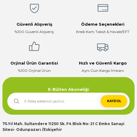
Hızlı, temiz, profesyonel
Ürün fiyatı diğer sitelerden daha pahalı.
Mustafa ünlü | 31/12/2025
Bu ürüne benzer farklı alternatifler olmalı.
Güvenli Alışveriş
Ödeme Seçenekleri
Firma hızlı ve ilgili
%100 Güvenli Alışveriş
Kredi Kartı Taksit & Havale/EFT
E... K... | 17/12/2025
Çok ilgili firma fiyatları uygun.
Gönder
E... K... | 10/07/2024
Orjinal Ürün Garantisi
Hızlı ve Güvenli Kargo
%100 Orjinal Ürün
Aynı Gün Kargo İmkanı
Deneyimini Paylaş
E-Bülten Aboneliği
KAYDOL
75.Yıl Mah. Sultandere 11250 Sk. F4 Blok No: 21 C Emko Sanayi
Sitesi- Odunpazarı /Eskişehir