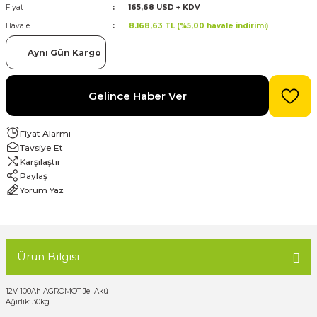
Fiyat
165,68 USD + KDV
Havale
8.168,63 TL (%5,00 havale indirimi)
evre Kesiciler
Karavan ve Marin Ürünleri
Aynı Gün Kargo
Gelince Haber Ver
latma
Fiyat Alarmı
Tavsiye Et
Karşılaştır
Paylaş
Yorum Yaz
Ürün Bilgisi
12V 100Ah AGROMOT Jel Akü
Ağırlık: 30kg