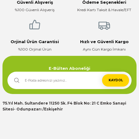
Güvenli Alışveriş
Ödeme Seçenekleri
Firma hızlı ve ilgili
%100 Güvenli Alışveriş
Kredi Kartı Taksit & Havale/EFT
E... K... | 17/12/2025
Çok ilgili firma fiyatları uygun.
Gönder
E... K... | 10/07/2024
Orjinal Ürün Garantisi
Hızlı ve Güvenli Kargo
%100 Orjinal Ürün
Aynı Gün Kargo İmkanı
Deneyimini Paylaş
E-Bülten Aboneliği
KAYDOL
75.Yıl Mah. Sultandere 11250 Sk. F4 Blok No: 21 C Emko Sanayi
Sitesi- Odunpazarı /Eskişehir