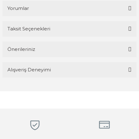
Yorumlar
Taksit Seçenekleri
Bu ürüne ilk yorumu siz yapın!
Önerileriniz
Yorum Yaz
Bu ürünün fiyat bilgisi, resim, ürün açıklamalarında ve diğer
Alışveriş Deneyimi
konularda yetersiz gördüğünüz noktaları öneri formunu kullanarak
tarafımıza iletebilirsiniz.
Görüş ve önerileriniz için teşekkür ederiz.
Magaza ilgili ve cok kibarlardi
sorularıma yeterli cevapları aldim ve
üründen memnunum
Ürün resmi kalitesiz, bozuk veya görüntülenemiyor.
R... K... | 05/04/2026
Ürün açıklamasında eksik bilgiler bulunuyor.
Ürün bilgilerinde hatalar bulunuyor.
Hızlı, temiz, profesyonel
Ürün fiyatı diğer sitelerden daha pahalı.
Mustafa ünlü | 31/12/2025
Bu ürüne benzer farklı alternatifler olmalı.