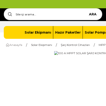
ARA
Anasayfa
İletişim
Solar Paket Oluştur
Solar Ekipmanı
Hazır Paketler
Solar Pomp
Anasayfa
Solar Ekipmanı
Şarj Kontrol Cihazları
MPPT 