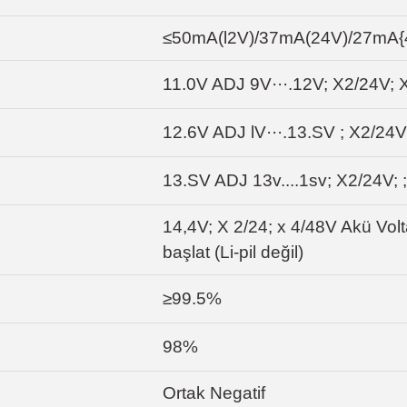
≤50mA(l2V)/37mA(24V)/27mA{
11.0V ADJ 9V···.12V; X2/24V; 
12.6V ADJ lV···.13.SV ; X2/24
13.SV ADJ 13v....1sv; X2/24V; 
14,4V; X 2/24; x 4/48V Akü Vol
başlat (Li-pil değil)
≥99.5%
98%
Ortak Negatif