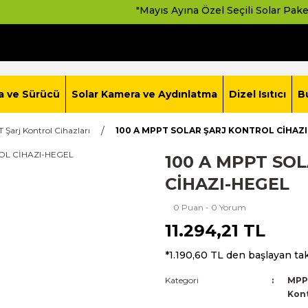
"Mayıs Ayına Özel Seçili Solar Paketlerde Avantajlı Fiya
a ve Sürücü
Solar Kamera ve Aydınlatma
Dizel Isıtıcı
B
Şarj Kontrol Cihazları
100 A MPPT SOLAR ŞARJ KONTROL CİHAZ
100 A MPPT SO
CİHAZI-HEGEL
0 Puan - 0 Yorum
11.294,21 TL
*1.190,60 TL den başlayan tak
Kategori
MPPT
Kont