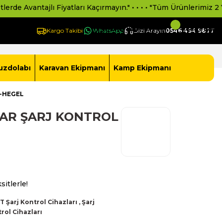
tları Kaçırmayın." • • • • "Tüm Ürünlerimiz 2 Yıl Resmi Distribütö
Giriş Yap -
Yeni Üye Ol
Sepetim
Kargo Takibi
WhatsApp
Bizi Arayın
0546 494 9877
uzdolabı
Karavan Ekipmanı
Kamp Ekipmanı
I-HEGEL
LAR ŞARJ KONTROL
sitlerle!
 Şarj Kontrol Cihazları
,
Şarj
rol Cihazları