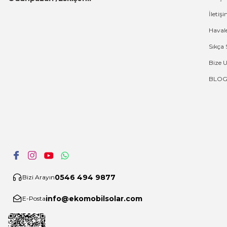
İleti
Haval
Sıkça 
Bize 
BLO
0546 494 9877
Bizi Arayın
info@ekomobilsolar.com
E-Posta