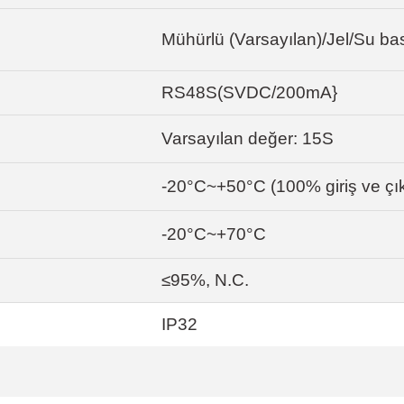
Mühürlü (Varsayılan)/Jel/Su ba
RS48S(SVDC/200mA}
Varsayılan değer: 15S
-20°C~+50°C (100% giriş ve çık
-20°C~+70°C
≤95%, N.C.
IP32
da yetersiz gördüğünüz noktaları öneri formunu kullanarak tarafımıza ile
ünden memnunum