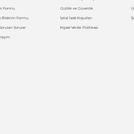
şim Formu
Gizlilik ve Güvenlik
Ü
e Bildirim Formu
İptal İade Koşullari
Ş
Sorulan Sorular
Kişisel Veriler Politikası
Ulaşım
G