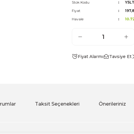
Stok Kodu
Y5L
Fiyat
197,
Havale
10.7
Fiyat Alarmı
Tavsiye Et
rumlar
Taksit Seçenekleri
Önerileriniz