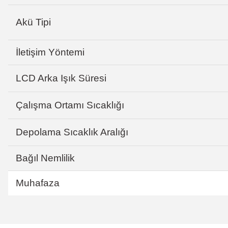
Akü Tipi
İletişim Yöntemi
LCD Arka Işık Süresi
Çalışma Ortamı Sıcaklığı
Depolama Sıcaklık Aralığı
Bağıl Nemlilik
Muhafaza
Bu ürünün fiyat bilgisi, resim, ürün açıklamalarında ve diğer konular
Magaza ilgili ve cok kibarlardi sorularıma yeterli cevapları aldim ve ür
Görüş ve önerileriniz için teşekkür ederiz.