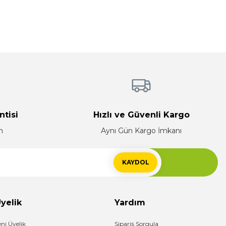
ntisi
Hızlı ve Güvenli Kargo
n
Aynı Gün Kargo İmkanı
KAYDOL
yelik
Yardım
eni Üyelik
Sipariş Sorgula