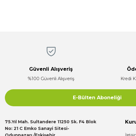
R... K... | 05/04/2026
Ürün resmi kalitesiz, bozuk veya görüntülenemiyor.
Hızlı, temiz, profesyonel
Ürün açıklamasında eksik bilgiler bulunuyor.
Mustafa ünlü | 31/12/2025
Ürün bilgilerinde hatalar bulunuyor.
Ürün fiyatı diğer sitelerden daha pahalı.
Firma hızlı ve ilgili
Bu ürüne benzer farklı alternatifler olmalı.
E... K... | 17/12/2025
Güvenli Alışveriş
Öd
Çok ilgili firma fiyatları uygun.
%100 Güvenli Alışveriş
Kredi K
E... K... | 10/07/2024
E-Bülten Aboneliği
Deneyimini Paylaş
75.Yıl Mah. Sultandere 11250 Sk. F4 Blok
Kur
No: 21 C Emko Sanayi Sitesi-
Odunpazarı /Eskişehir
İletiş