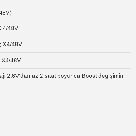
48V)
X 4/48V
V; X4/48V
; X4/48V
tajı 2,6V'dan az 2 saat boyunca Boost değişimini