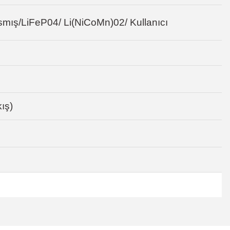
smış/LiFeP04/ Li(NiCoMn)02/ Kullanıcı
ış)
tebilirsiniz.