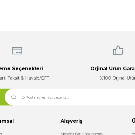
Bu ürüne ilk yorumu siz yapın!
Yorum Yaz
eme Seçenekleri
Orjinal Ürün Gara
artı Taksit & Havale/EFT
%100 Orjinal Ürü
Gönder
umsal
Alışveriş
Ü
im
Mesafeli Satış Sözleşmesi
Y