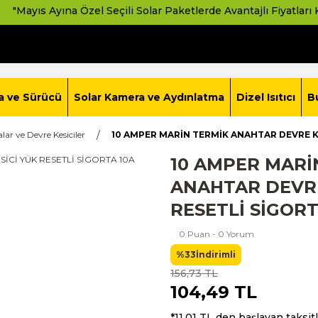
ıs Ayına Özel Seçili Solar Paketlerde Avantajlı Fiyatları Kaçırmay
a ve Sürücü
Solar Kamera ve Aydınlatma
Dizel Isıtıcı
B
alar ve Devre Kesiciler
10 AMPER MARİN TERMİK ANAHTAR DEVRE KE
10 AMPER MARİ
ANAHTAR DEVRE
RESETLİ SİGORT
0 Puan - 0 Yorum
%33
İndirimli
156,73 TL
104,49 TL
*11,01 TL den başlayan taksitl