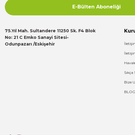
E-Bülten Aboneliği
Deneyimini Paylaş
75.Yıl Mah. Sultandere 11250 Sk. F4 Blok
Kur
No: 21 C Emko Sanayi Sitesi-
Odunpazarı /Eskişehir
İletiş
İleti
Haval
Sıkça 
Bize 
BLO