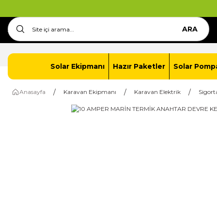
"May
ARA
Anasayfa
İletişim
Solar Paket Oluştur
Solar Ekipmanı
Hazır Paketler
Solar Pomp
Anasayfa
Karavan Ekipmanı
Karavan Elektrik
Sigort