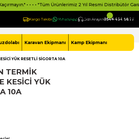
ın." • • • • "Tüm Ürünlerimiz 2 Yıl Resmi Distribütör Garantilidir
Giriş Yap -
Yeni Üye Ol
Sepetim
Kargo Takibi
WhatsApp
Bizi Arayın
0546 494 9877
uzdolabı
Karavan Ekipmanı
Kamp Ekipmanı
SİCİ YÜK RESETLİ SİGORTA 10A
N TERMİK
 KESİCİ YÜK
A 10A
erle!