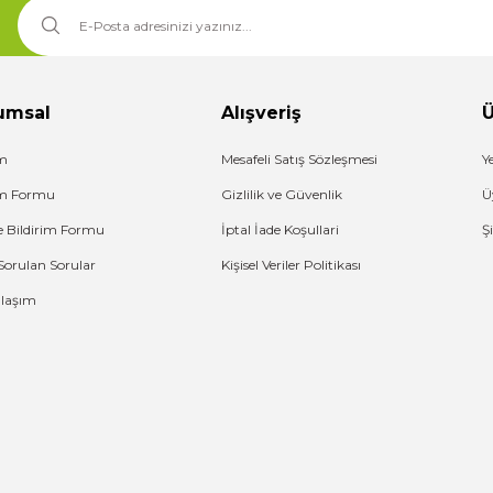
umsal
Alışveriş
Ü
im
Mesafeli Satış Sözleşmesi
Y
şim Formu
Gizlilik ve Güvenlik
Ü
e Bildirim Formu
İptal İade Koşullari
Ş
Sorulan Sorular
Kişisel Veriler Politikası
Ulaşım
G