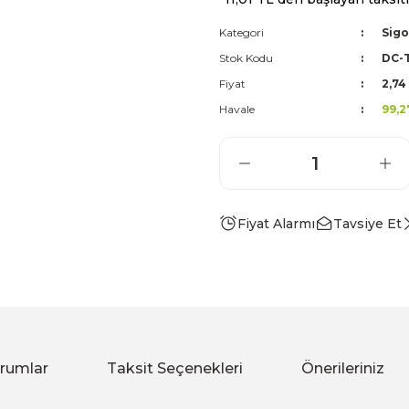
Kategori
Sigo
Stok Kodu
DC-
Fiyat
2,74
Havale
99,2
Fiyat Alarmı
Tavsiye Et
rumlar
Taksit Seçenekleri
Önerileriniz