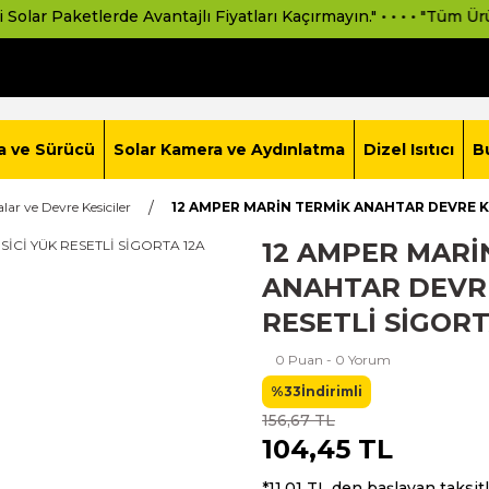
aketlerde Avantajlı Fiyatları Kaçırmayın." • • • • "Tüm Ürünlerimi
a ve Sürücü
Solar Kamera ve Aydınlatma
Dizel Isıtıcı
B
alar ve Devre Kesiciler
12 AMPER MARİN TERMİK ANAHTAR DEVRE KE
12 AMPER MARİ
ANAHTAR DEVRE
RESETLİ SİGORT
0 Puan - 0 Yorum
%33
İndirimli
156,67 TL
104,45 TL
*11,01 TL den başlayan taksitl