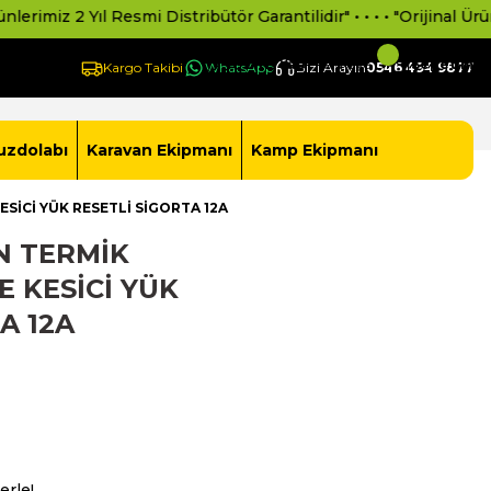
z 2 Yıl Resmi Distribütör Garantilidir" • • • • "Orijinal Ürün Gar
Giriş Yap -
Yeni Üye Ol
Sepetim
Kargo Takibi
WhatsApp
Bizi Arayın
0546 494 9877
uzdolabı
Karavan Ekipmanı
Kamp Ekipmanı
SİCİ YÜK RESETLİ SİGORTA 12A
N TERMİK
 KESİCİ YÜK
A 12A
erle!