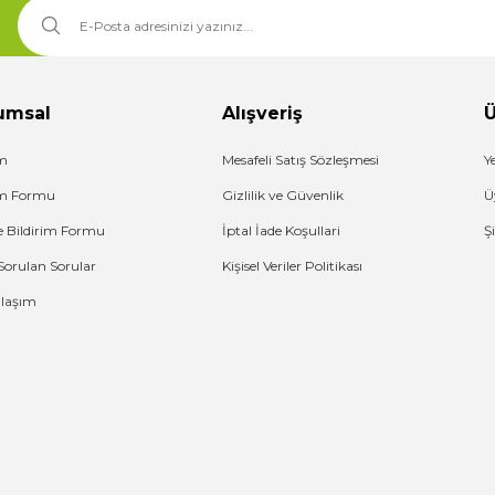
umsal
Alışveriş
Ü
im
Mesafeli Satış Sözleşmesi
Y
şim Formu
Gizlilik ve Güvenlik
Ü
e Bildirim Formu
İptal İade Koşullari
Ş
Sorulan Sorular
Kişisel Veriler Politikası
Ulaşım
G