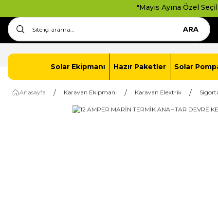
"Mayıs Ayına Özel Seçili Solar P
ARA
Anasayfa
İletişim
Solar Paket Oluştur
Solar Ekipmanı
Hazır Paketler
Solar Pomp
Anasayfa
Karavan Ekipmanı
Karavan Elektrik
Sigort