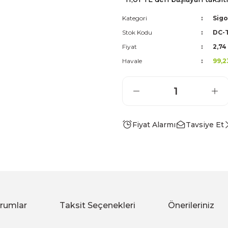
Kategori
Sigo
Stok Kodu
DC-
Fiyat
2,74
Havale
99,2
Fiyat Alarmı
Tavsiye Et
rumlar
Taksit Seçenekleri
Önerileriniz