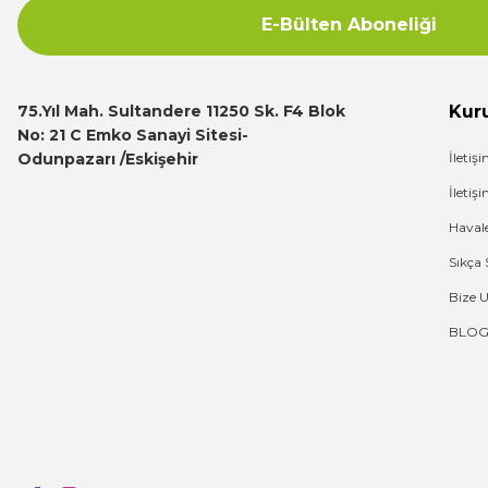
E-Bülten Aboneliği
Deneyimini Paylaş
75.Yıl Mah. Sultandere 11250 Sk. F4 Blok
Kur
No: 21 C Emko Sanayi Sitesi-
Odunpazarı /Eskişehir
İletiş
İleti
Haval
Sıkça 
Bize 
BLO