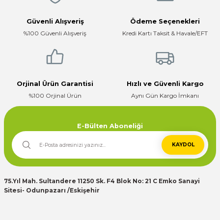
Güvenli Alışveriş
Ödeme Seçenekleri
evre Kesiciler
Karavan ve Marin Ürünleri
%100 Güvenli Alışveriş
Kredi Kartı Taksit & Havale/EFT
latma
Orjinal Ürün Garantisi
Hızlı ve Güvenli Kargo
%100 Orjinal Ürün
Aynı Gün Kargo İmkanı
E-Bülten Aboneliği
KAYDOL
75.Yıl Mah. Sultandere 11250 Sk. F4 Blok No: 21 C Emko Sanayi
Sitesi- Odunpazarı /Eskişehir